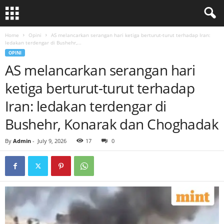
Home
Opini
AS melancarkan serangan hari ketiga berturut-turut terhadap Iran:
ledakan terdengar di Bushehr,...
OPINI
AS melancarkan serangan hari
ketiga berturut-turut terhadap
Iran: ledakan terdengar di
Bushehr, Konarak dan Choghadak
By
Admin
-
July 9, 2026
17
0