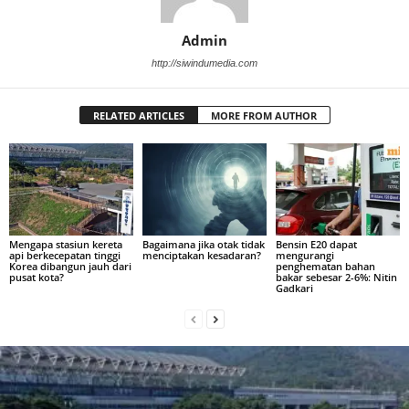
Admin
http://siwindumedia.com
RELATED ARTICLES
MORE FROM AUTHOR
Mengapa stasiun kereta
Bagaimana jika otak tidak
Bensin E20 dapat
api berkecepatan tinggi
menciptakan kesadaran?
mengurangi
Korea dibangun jauh dari
penghematan bahan
pusat kota?
bakar sebesar 2-6%: Nitin
Gadkari