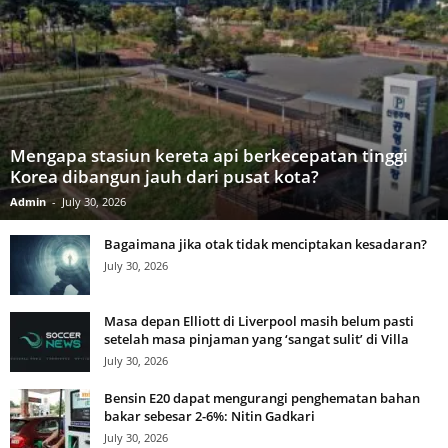
Mengapa stasiun kereta api berkecepatan tinggi
Korea dibangun jauh dari pusat kota?
Admin
-
July 30, 2026
Bagaimana jika otak tidak menciptakan kesadaran?
July 30, 2026
Masa depan Elliott di Liverpool masih belum pasti
setelah masa pinjaman yang ‘sangat sulit’ di Villa
July 30, 2026
Bensin E20 dapat mengurangi penghematan bahan
bakar sebesar 2-6%: Nitin Gadkari
July 30, 2026