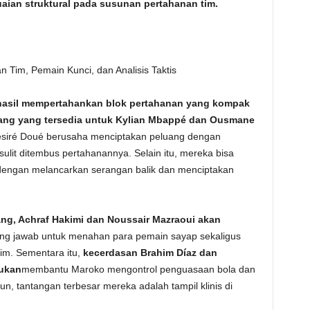
ian struktural pada susunan pertahanan tim.
n Tim, Pemain Kunci, dan Analisis Taktis
hasil mempertahankan blok pertahanan yang kompak
uang yang tersedia untuk Kylian Mbappé dan Ousmane
ésiré Doué berusaha menciptakan peluang dengan
sulit ditembus pertahanannya. Selain itu, mereka bisa
dengan melancarkan serangan balik dan menciptakan
ng, Achraf Hakimi dan Noussair Mazraoui akan
ng jawab untuk menahan para pemain sayap sekaligus
tim. Sementara itu,
kecerdasan Brahim Díaz dan
tukan
membantu Maroko mengontrol penguasaan bola dan
un, tantangan terbesar mereka adalah tampil klinis di