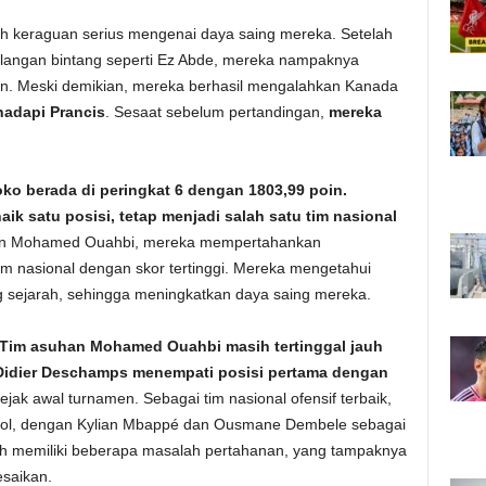
h keraguan serius mengenai daya saing mereka. Setelah
ilangan bintang seperti Ez Abde, mereka nampaknya
men. Meski demikian, mereka berhasil mengalahkan Kanada
adapi Prancis
. Sesaat sebelum pertandingan,
mereka
ko berada di peringkat 6 dengan 1803,99 poin.
aik satu posisi, tetap menjadi salah satu tim nasional
an Mohamed Ouahbi, mereka mempertahankan
im nasional dengan skor tertinggi. Mereka mengetahui
ng sejarah, sehingga meningkatkan daya saing mereka.
Tim asuhan Mohamed Ouahbi masih tertinggal jauh
 Didier Deschamps menempati posisi pertama dengan
ejak awal turnamen. Sebagai tim nasional ofensif terbaik,
gol, dengan Kylian Mbappé dan Ousmane Dembele sebagai
 memiliki beberapa masalah pertahanan, yang tampaknya
saikan.