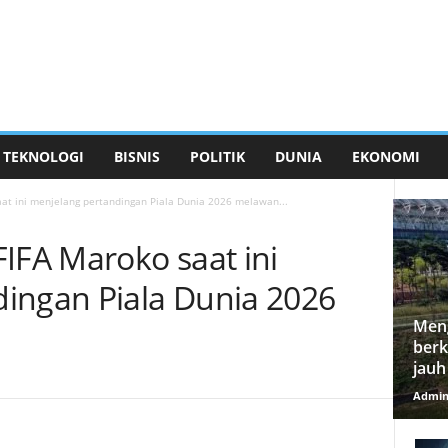
TEKNOLOGI
BISNIS
POLITIK
DUNIA
EKONOMI
aat ini menjelang pertandingan Piala Dunia 2026 melawan...
IFA Maroko saat ini
ingan Piala Dunia 2026
Meng
berk
jauh
Admi