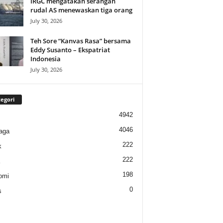
IRGC mengatakan serangan
rudal AS menewaskan tiga orang
July 30, 2026
Teh Sore “Kanvas Rasa” bersama
Eddy Susanto – Ekspatriat
Indonesia
July 30, 2026
egori
4942
4046
aga
222
k
222
198
omi
0
s