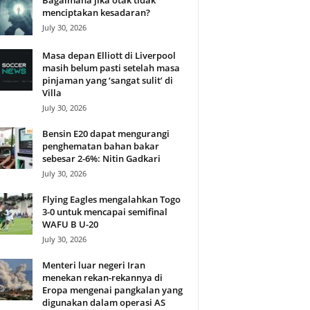
Bagaimana jika otak tidak
menciptakan kesadaran?
July 30, 2026
Masa depan Elliott di Liverpool
masih belum pasti setelah masa
pinjaman yang ‘sangat sulit’ di
Villa
July 30, 2026
Bensin E20 dapat mengurangi
penghematan bahan bakar
sebesar 2-6%: Nitin Gadkari
July 30, 2026
Flying Eagles mengalahkan Togo
3-0 untuk mencapai semifinal
WAFU B U-20
July 30, 2026
Menteri luar negeri Iran
menekan rekan-rekannya di
Eropa mengenai pangkalan yang
digunakan dalam operasi AS