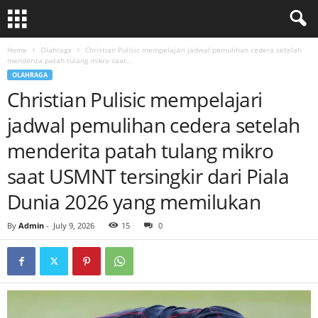
Home
Olahraga
Christian Pulisic mempelajari jadwal pemulihan cedera setelah
menderita patah tulang mikro saat...
OLAHRAGA
Christian Pulisic mempelajari
jadwal pemulihan cedera setelah
menderita patah tulang mikro
saat USMNT tersingkir dari Piala
Dunia 2026 yang memilukan
By
Admin
-
July 9, 2026
15
0