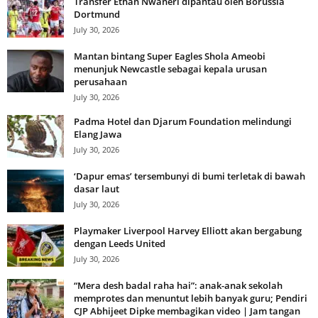
Transfer Ethan Nwaneri dipantau oleh Borussia
Dortmund
July 30, 2026
Mantan bintang Super Eagles Shola Ameobi
menunjuk Newcastle sebagai kepala urusan
perusahaan
July 30, 2026
Padma Hotel dan Djarum Foundation melindungi
Elang Jawa
July 30, 2026
‘Dapur emas’ tersembunyi di bumi terletak di bawah
dasar laut
July 30, 2026
Playmaker Liverpool Harvey Elliott akan bergabung
dengan Leeds United
July 30, 2026
“Mera desh badal raha hai”: anak-anak sekolah
memprotes dan menuntut lebih banyak guru; Pendiri
CJP Abhijeet Dipke membagikan video | Jam tangan