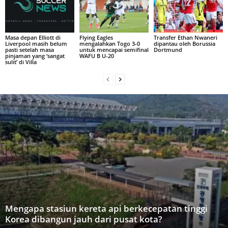
Masa depan Elliott di
Flying Eagles
Transfer Ethan Nwaneri
Liverpool masih belum
mengalahkan Togo 3-0
dipantau oleh Borussia
pasti setelah masa
untuk mencapai semifinal
Dortmund
pinjaman yang ‘sangat
WAFU B U-20
sulit’ di Villa
Mengapa stasiun kereta api berkecepatan tinggi
Korea dibangun jauh dari pusat kota?