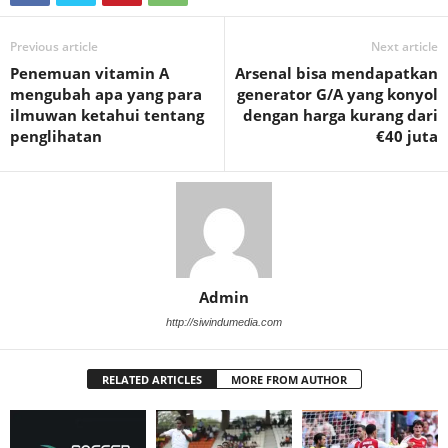
Previous article
Next article
Penemuan vitamin A
Arsenal bisa mendapatkan
mengubah apa yang para
generator G/A yang konyol
ilmuwan ketahui tentang
dengan harga kurang dari
penglihatan
€40 juta
Admin
http://siwindumedia.com
RELATED ARTICLES
MORE FROM AUTHOR