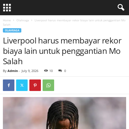
Home
Olahraga
Liverpool harus membayar rekor biaya lain untuk penggantian Mo
Salah
OLAHRAGA
Liverpool harus membayar rekor
biaya lain untuk penggantian Mo
Salah
By
Admin
-
July 9, 2026
10
0