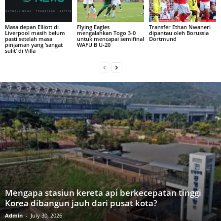
Masa depan Elliott di
Flying Eagles
Transfer Ethan Nwaneri
Liverpool masih belum
mengalahkan Togo 3-0
dipantau oleh Borussia
pasti setelah masa
untuk mencapai semifinal
Dortmund
pinjaman yang ‘sangat
WAFU B U-20
sulit’ di Villa
Mengapa stasiun kereta api berkecepatan tinggi
Korea dibangun jauh dari pusat kota?
Admin
-
July 30, 2026