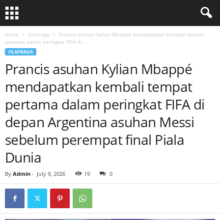
Home
Olahraga
Prancis asuhan Kylian Mbappé mendapatkan kembali tempat
pertama dalam peringkat FIFA di...
OLAHRAGA
Prancis asuhan Kylian Mbappé
mendapatkan kembali tempat
pertama dalam peringkat FIFA di
depan Argentina asuhan Messi
sebelum perempat final Piala
Dunia
By
Admin
-
July 9, 2026
19
0