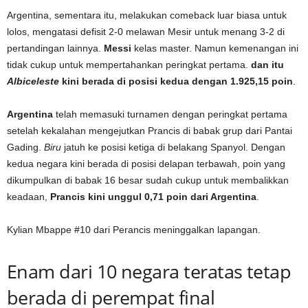
Argentina, sementara itu, melakukan comeback luar biasa untuk
lolos, mengatasi defisit 2-0 melawan Mesir untuk menang 3-2 di
pertandingan lainnya.
Messi
kelas master. Namun kemenangan ini
tidak cukup untuk mempertahankan peringkat pertama.
dan itu
Albiceleste
kini berada di posisi kedua dengan 1.925,15 poin
.
Argentina
telah memasuki turnamen dengan peringkat pertama
setelah kekalahan mengejutkan Prancis di babak grup dari Pantai
Gading.
Biru
jatuh ke posisi ketiga di belakang Spanyol. Dengan
kedua negara kini berada di posisi delapan terbawah, poin yang
dikumpulkan di babak 16 besar sudah cukup untuk membalikkan
keadaan,
Prancis kini unggul 0,71 poin dari Argentina
.
Kylian Mbappe #10 dari Perancis meninggalkan lapangan.
Enam dari 10 negara teratas tetap
berada di perempat final