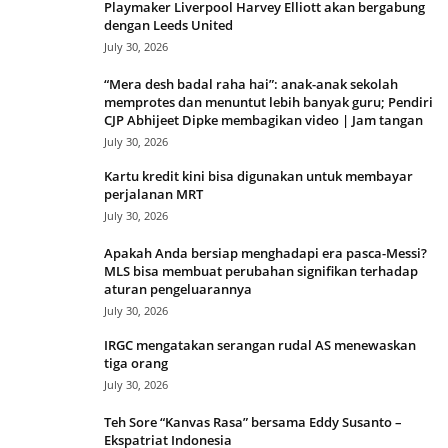
Playmaker Liverpool Harvey Elliott akan bergabung
dengan Leeds United
July 30, 2026
“Mera desh badal raha hai”: anak-anak sekolah
memprotes dan menuntut lebih banyak guru; Pendiri
CJP Abhijeet Dipke membagikan video | Jam tangan
July 30, 2026
Kartu kredit kini bisa digunakan untuk membayar
perjalanan MRT
July 30, 2026
Apakah Anda bersiap menghadapi era pasca-Messi?
MLS bisa membuat perubahan signifikan terhadap
aturan pengeluarannya
July 30, 2026
IRGC mengatakan serangan rudal AS menewaskan
tiga orang
July 30, 2026
Teh Sore “Kanvas Rasa” bersama Eddy Susanto –
Ekspatriat Indonesia