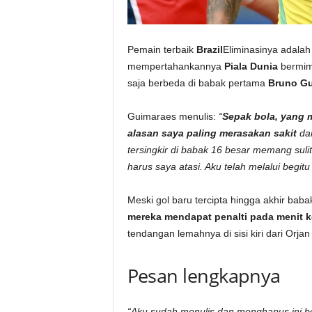
Pemain terbaik
Brazil
Eliminasinya adala
mempertahankannya
Piala Dunia
bermim
saja berbeda di babak pertama
Bruno G
Guimaraes menulis:
“
Sepak bola, yang m
alasan saya paling merasakan sakit
dar
tersingkir di babak 16 besar memang sulit.
harus saya atasi. Aku telah melalui begi
Meski gol baru tercipta hingga akhir baba
mereka mendapat penalti pada menit k
tendangan lemahnya di sisi kiri dari Orja
Pesan lengkapnya
“Aku sudah menulis dan menghapus ini berka