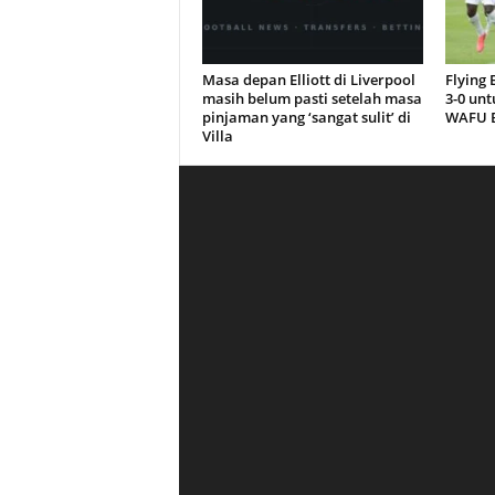
Masa depan Elliott di Liverpool
Flying
masih belum pasti setelah masa
3-0 unt
pinjaman yang ‘sangat sulit’ di
WAFU B
Villa