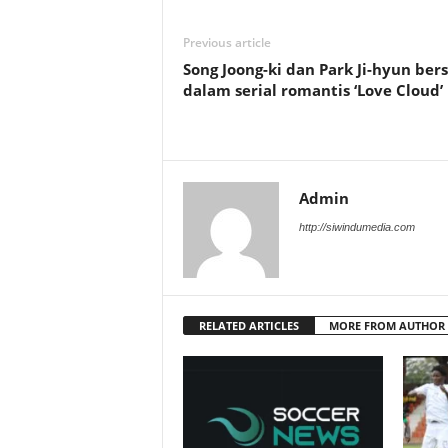
Previous article
Song Joong-ki dan Park Ji-hyun ber
dalam serial romantis ‘Love Cloud’
Admin
http://siwindumedia.com
RELATED ARTICLES
MORE FROM AUTHOR