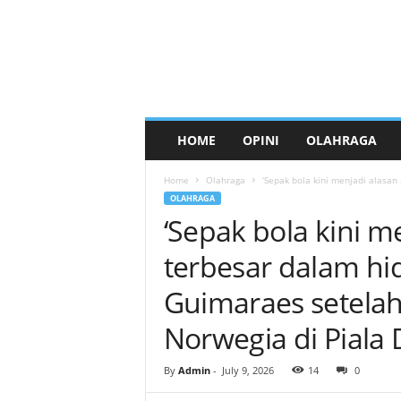
HOME
OPINI
OLAHRAGA
Home
Olahraga
‘Sepak bola kini menjadi alasan 
OLAHRAGA
‘Sepak bola kini m
terbesar dalam hi
Guimaraes setelah 
Norwegia di Piala
By
Admin
-
July 9, 2026
14
0