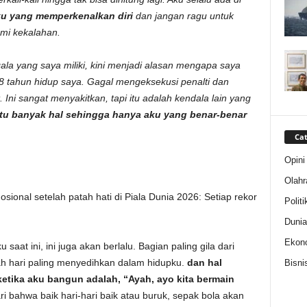
ku yang memperkenalkan diri
dan jangan ragu untuk
ami kekalahan.
la yang saya miliki, kini menjadi alasan mengapa saya
 tahun hidup saya. Gagal mengeksekusi penalti dan
 Ini sangat menyakitkan, tapi itu adalah kendala lain yang
itu banyak hal sehingga hanya aku yang benar-benar
Cat
Opini
Olahr
sional setelah patah hati di Piala Dunia 2026: Setiap rekor
Politi
Dunia
Ekon
aat ini, ini juga akan berlalu. Bagian paling gila dari
h hari paling menyedihkan dalam hidupku.
dan hal
Bisni
etika aku bangun adalah, “Ayah, ayo kita bermain
i bahwa baik hari-hari baik atau buruk, sepak bola akan