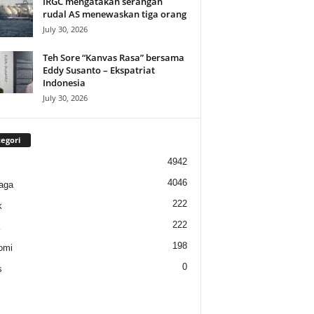
IRGC mengatakan serangan
rudal AS menewaskan tiga orang
July 30, 2026
Teh Sore “Kanvas Rasa” bersama
Eddy Susanto – Ekspatriat
Indonesia
July 30, 2026
egori
4942
4046
aga
222
k
222
198
omi
0
s