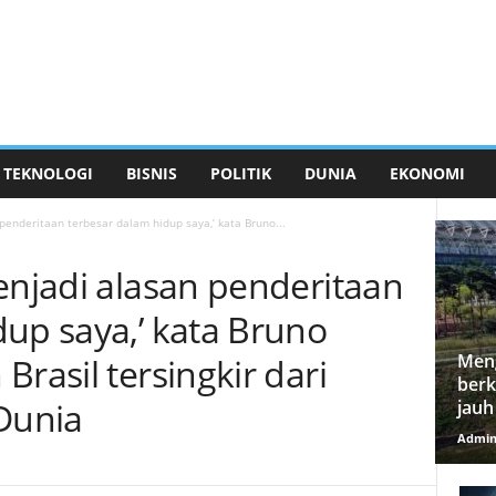
TEKNOLOGI
BISNIS
POLITIK
DUNIA
EKONOMI
penderitaan terbesar dalam hidup saya,’ kata Bruno...
enjadi alasan penderitaan
dup saya,’ kata Bruno
Meng
Brasil tersingkir dari
berk
 Dunia
jauh
Admi