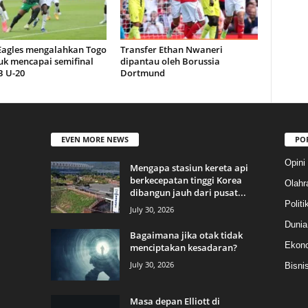
 Eagles mengalahkan Togo
Transfer Ethan Nwaneri
uk mencapai semifinal
dipantau oleh Borussia
 U-20
Dortmund
EVEN MORE NEWS
PO
Opini
Mengapa stasiun kereta api
berkecepatan tinggi Korea
Olahr
dibangun jauh dari pusat...
Politi
July 30, 2026
Dunia
Bagaimana jika otak tidak
Ekon
menciptakan kesadaran?
July 30, 2026
Bisni
Masa depan Elliott di