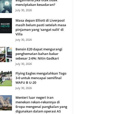
Bagaimana jika otak tidak
menciptakan kesadaran?
July 30, 2026
Masa depan Elliott di Liverpool
masih belum pasti setelah masa
pinjaman yang ‘sangat sulit’ di
Villa
July 30, 2026
Bensin E20 dapat mengurangi
penghematan bahan bakar
sebesar 2-6%: Nitin Gadkari
July 30, 2026
Flying Eagles mengalahkan Togo
3-0 untuk mencapai semifinal
WAFU B U-20
July 30, 2026
Menteri luar negeri Iran
menekan rekan-rekannya di
Eropa mengenai pangkalan yang
digunakan dalam operasi AS