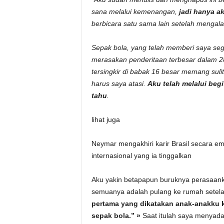
sana melalui kemenangan,
jadi hanya a
berbicara satu sama lain setelah mengal
Sepak bola, yang telah memberi saya sega
merasakan penderitaan terbesar dalam 28
tersingkir di babak 16 besar memang sulit.
harus saya atasi.
Aku telah melalui beg
tahu
.
lihat juga
Neymar mengakhiri karir Brasil secara emo
internasional yang ia tinggalkan
Aku yakin betapapun buruknya perasaanku s
semuanya adalah pulang ke rumah setela
pertama yang dikatakan anak-anakku k
sepak bola.” »
Saat itulah saya menyadar