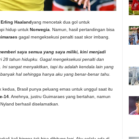
h
Erling Haaland
yang mencetak dua gol untuk
pi hidup untuk
Norwegia
. Namun, hasil pertandingan bisa
uimaraes
gagal mengeksekusi penalti saat skor imbang.
emberi saya semua yang saya miliki, kini menjadi
i 28 tahun hidupku. Gagal mengeksekusi penalti dan
 Ini sangat menyakitkan, tapi itu adalah kendala lain yang
tu banyak hal sehingga hanya aku yang benar-benar tahu.
k kedua, Brasil punya peluang emas untuk unggul saat itu
e-14
. Anehnya, justru Guimaraes yang bertahan, namun
n Nyland berhasil diselamatkan.
li-kali hingga tak bisa dihitung lagi. Aku selalu ada di