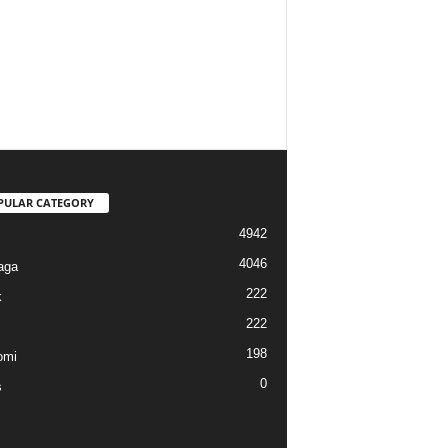
PULAR CATEGORY
4942
4046
aga
222
k
222
198
omi
0
s