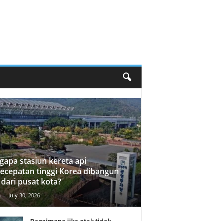
apa stasiun kereta api
ecepatan tinggi Korea dibangun
 dari pusat kota?
n
-
July 30, 2026