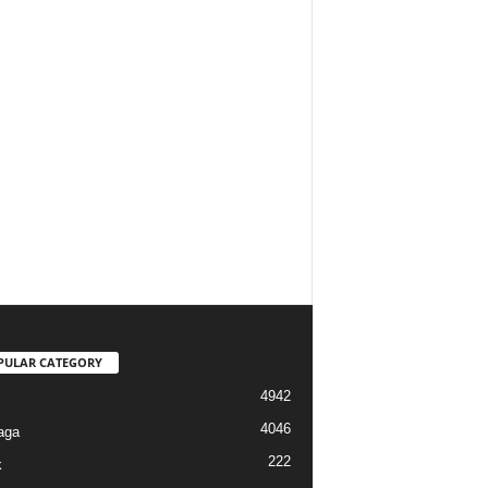
PULAR CATEGORY
4942
4046
aga
222
k