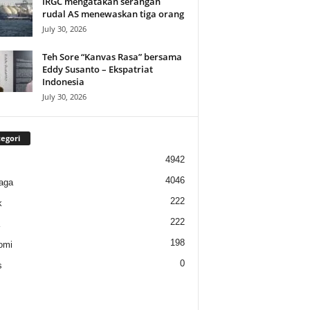
IRGC mengatakan serangan
rudal AS menewaskan tiga orang
July 30, 2026
Teh Sore “Kanvas Rasa” bersama
Eddy Susanto – Ekspatriat
Indonesia
July 30, 2026
egori
4942
4046
aga
222
k
222
198
omi
0
s