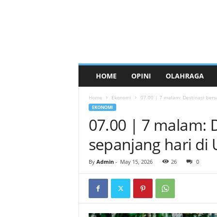
HOME
OPINI
OLAHRAGA
Home
Ekonomi
07.00 | 7 malam: Destinasi bers
EKONOMI
07.00 | 7 malam: 
sepanjang hari di
By
Admin
-
May 15, 2026
26
0