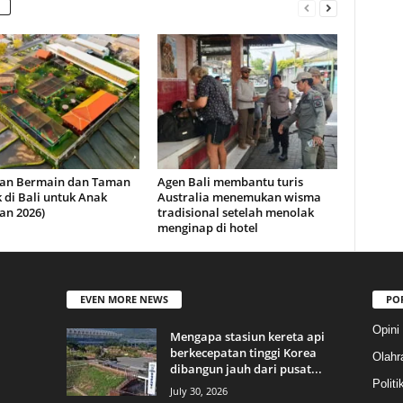
an Bermain dan Taman
Agen Bali membantu turis
 di Bali untuk Anak
Australia menemukan wisma
an 2026)
tradisional setelah menolak
menginap di hotel
EVEN MORE NEWS
PO
Opini
Mengapa stasiun kereta api
berkecepatan tinggi Korea
Olahr
dibangun jauh dari pusat...
Politi
July 30, 2026