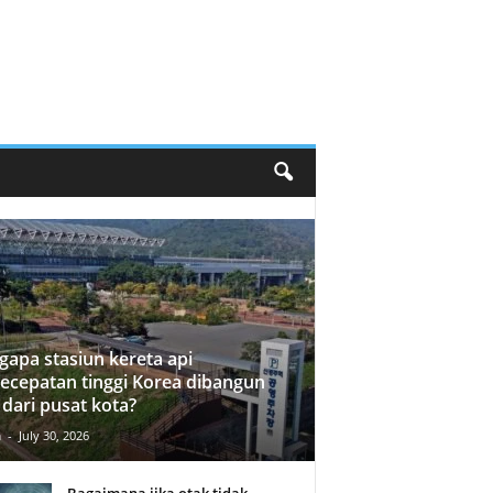
apa stasiun kereta api
ecepatan tinggi Korea dibangun
 dari pusat kota?
n
-
July 30, 2026