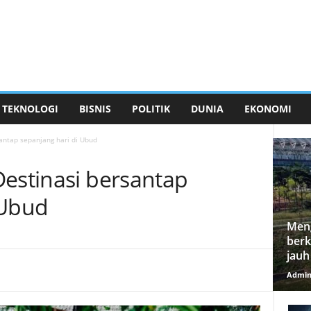
TEKNOLOGI
BISNIS
POLITIK
DUNIA
EKONOMI
antap sepanjang hari di Ubud
Destinasi bersantap
 Ubud
Meng
berk
jauh
Admi