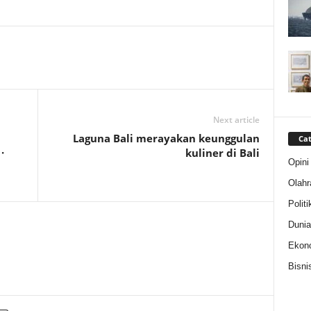
Next article
Laguna Bali merayakan keunggulan
Cat
·
kuliner di Bali
Opini
Olahr
Politi
Dunia
Ekon
Bisni