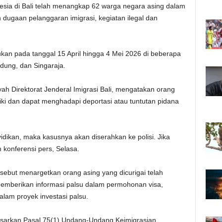
nesia di Bali telah menangkap 62 warga negara asing dalam
dugaan pelanggaran imigrasi, kegiatan ilegal dan
ukan pada tanggal 15 April hingga 4 Mei 2026 di beberapa
adung, dan Singaraja.
yah Direktorat Jenderal Imigrasi Bali, mengatakan orang
diki dan dapat menghadapi deportasi atau tuntutan pidana
idikan, maka kasusnya akan diserahkan ke polisi. Jika
m konferensi pers, Selasa.
ebut menargetkan orang asing yang dicurigai telah
emberikan informasi palsu dalam permohonan visa,
 dalam proyek investasi palsu.
dasarkan Pasal 75(1) Undang-Undang Keimigrasian