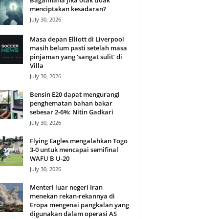
Bagaimana jika otak tidak
menciptakan kesadaran?
July 30, 2026
Masa depan Elliott di Liverpool
masih belum pasti setelah masa
pinjaman yang ‘sangat sulit’ di
Villa
July 30, 2026
Bensin E20 dapat mengurangi
penghematan bahan bakar
sebesar 2-6%: Nitin Gadkari
July 30, 2026
Flying Eagles mengalahkan Togo
3-0 untuk mencapai semifinal
WAFU B U-20
July 30, 2026
Menteri luar negeri Iran
menekan rekan-rekannya di
Eropa mengenai pangkalan yang
digunakan dalam operasi AS