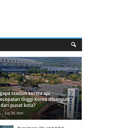
apa stasiun kereta api
ecepatan tinggi Korea dibangun
 dari pusat kota?
n
-
July 30, 2026