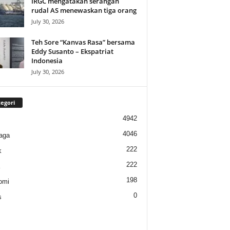
IRGC mengatakan serangan
rudal AS menewaskan tiga orang
July 30, 2026
Teh Sore “Kanvas Rasa” bersama
Eddy Susanto – Ekspatriat
Indonesia
July 30, 2026
egori
4942
4046
aga
222
k
222
198
omi
0
s