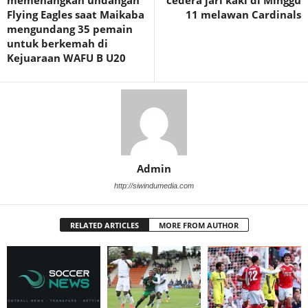
memenangkan undangan
cedera jari kaki di Minggu
Flying Eagles saat Maikaba
11 melawan Cardinals
mengundang 35 pemain
untuk berkemah di
Kejuaraan WAFU B U20
Admin
http://siwindumedia.com
RELATED ARTICLES
MORE FROM AUTHOR