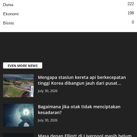
222
Dunia
198
Ekonomi
0
Bisnis
EVEN MORE NEWS
Mengapa stasiun kereta api berkecepatan
tinggi Korea dibangun jauh dari pusat...
July 30, 2026
Bagaimana jika otak tidak menciptakan
kesadaran?
July 30, 2026
Masa depan Elliott di Liverpool masih belum