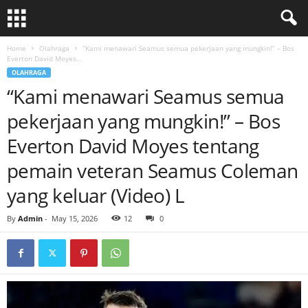
Home
Olahraga
“Kami menawari Seamus semua pekerjaan yang mungkin!” – Bos
Everton David Moyes...
OLAHRAGA
“Kami menawari Seamus semua
pekerjaan yang mungkin!” – Bos
Everton David Moyes tentang
pemain veteran Seamus Coleman
yang keluar (Video) L
By
Admin
-
May 15, 2026
12
0