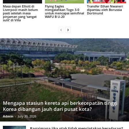
Masa depan Elliott di
Flying Eagles
Transfer Ethan Nwaneri
Liverpool masih belum
mengalahkan Togo 3-0
dipantau oleh Borussia
pasti setelah masa
untuk mencapai semifinal
Dortmund
pinjaman yang ‘sangat
WAFU B U-20
sulit’ di Villa
Mengapa stasiun kereta api berkecepatan tinggi
Korea dibangun jauh dari pusat kota?
Admin
-
July 30, 2026
Bagaimana jika otak tidak menciptakan kesadaran?