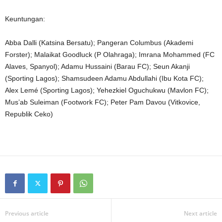
Keuntungan:
Abba Dalli (Katsina Bersatu); Pangeran Columbus (Akademi
Forster); Malaikat Goodluck (P Olahraga); Imrana Mohammed (FC
Alaves, Spanyol); Adamu Hussaini (Barau FC); Seun Akanji
(Sporting Lagos); Shamsudeen Adamu Abdullahi (Ibu Kota FC);
Alex Lemé (Sporting Lagos); Yehezkiel Oguchukwu (Mavlon FC);
Mus’ab Suleiman (Footwork FC); Peter Pam Davou (Vitkovice,
Republik Ceko)
Previous article
Next article