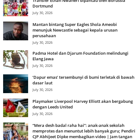
Transfer Ethan Nwaneri dipantau oleh Borussia
Dortmund
July 30, 2026
Mantan bintang Super Eagles Shola Ameobi
menunjuk Newcastle sebagai kepala urusan
perusahaan
July 30, 2026
Padma Hotel dan Djarum Foundation melindungi
Elang Jawa
July 30, 2026
‘Dapur emas’ tersembunyi di bumi terletak di bawah
dasar laut
July 30, 2026
Playmaker Liverpool Harvey Elliott akan bergabung
dengan Leeds United
July 30, 2026
“Mera desh badal raha hai”: anak-anak sekolah
memprotes dan menuntut lebih banyak guru; Pendiri
CJP Abhijeet Dipke membagikan video | Jam tangan