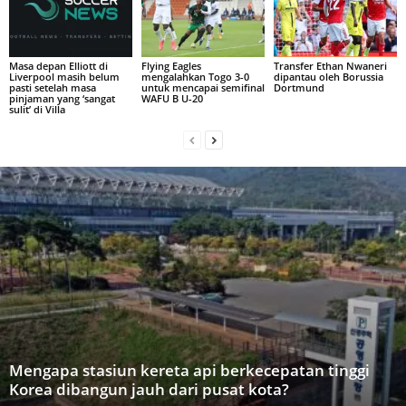
Masa depan Elliott di
Flying Eagles
Transfer Ethan Nwaneri
Liverpool masih belum
mengalahkan Togo 3-0
dipantau oleh Borussia
pasti setelah masa
untuk mencapai semifinal
Dortmund
pinjaman yang ‘sangat
WAFU B U-20
sulit’ di Villa
Mengapa stasiun kereta api berkecepatan tinggi
Korea dibangun jauh dari pusat kota?