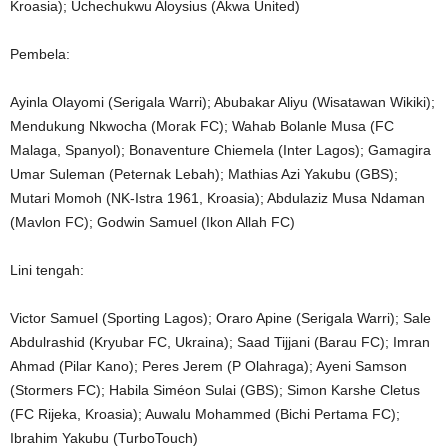
Kroasia); Uchechukwu Aloysius (Akwa United)
Pembela:
Ayinla Olayomi (Serigala Warri); Abubakar Aliyu (Wisatawan Wikiki);
Mendukung Nkwocha (Morak FC); Wahab Bolanle Musa (FC
Malaga, Spanyol); Bonaventure Chiemela (Inter Lagos); Gamagira
Umar Suleman (Peternak Lebah); Mathias Azi Yakubu (GBS);
Mutari Momoh (NK-Istra 1961, Kroasia); Abdulaziz Musa Ndaman
(Mavlon FC); Godwin Samuel (Ikon Allah FC)
Lini tengah:
Victor Samuel (Sporting Lagos); Oraro Apine (Serigala Warri); Sale
Abdulrashid (Kryubar FC, Ukraina); Saad Tijjani (Barau FC); Imran
Ahmad (Pilar Kano); Peres Jerem (P Olahraga); Ayeni Samson
(Stormers FC); Habila Siméon Sulai (GBS); Simon Karshe Cletus
(FC Rijeka, Kroasia); Auwalu Mohammed (Bichi Pertama FC);
Ibrahim Yakubu (TurboTouch)