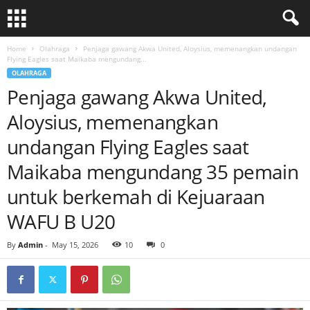
Home
Olahraga
Penjaga gawang Akwa United, Aloysius, memenangkan undangan
Flying Eagles saat Maikaba mengundang...
OLAHRAGA
Penjaga gawang Akwa United,
Aloysius, memenangkan
undangan Flying Eagles saat
Maikaba mengundang 35 pemain
untuk berkemah di Kejuaraan
WAFU B U20
By
Admin
-
May 15, 2026
10
0