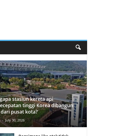
apa stasiun kereta api
ecepatan tinggi Korea dibangun
 dari pusat kota?
n
-
July 30, 2026