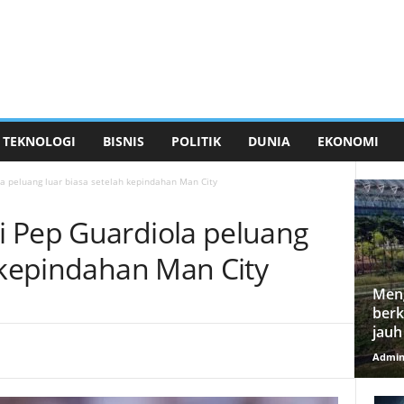
TEKNOLOGI
BISNIS
POLITIK
DUNIA
EKONOMI
a peluang luar biasa setelah kepindahan Man City
 Pep Guardiola peluang
h kepindahan Man City
Meng
berk
jauh
Admi