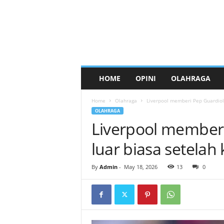
HOME
OPINI
OLAHRAGA
Home
Olahraga
Liverpool memberi Pep Guardiol
OLAHRAGA
Liverpool memberi
luar biasa setela
By
Admin
-
May 18, 2026
13
0