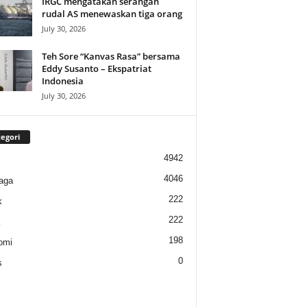
IRGC mengatakan serangan
rudal AS menewaskan tiga orang
July 30, 2026
Teh Sore “Kanvas Rasa” bersama
Eddy Susanto – Ekspatriat
Indonesia
July 30, 2026
egori
4942
4046
aga
222
k
222
198
omi
0
s