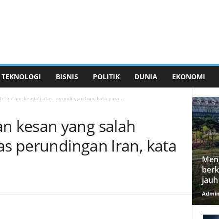
TEKNOLOGI
BISNIS
POLITIK
DUNIA
EKONOMI
tentang kendali atas perundingan Iran, kata para...
 kesan yang salah
as perundingan Iran, kata
Meng
berk
jauh
Admi