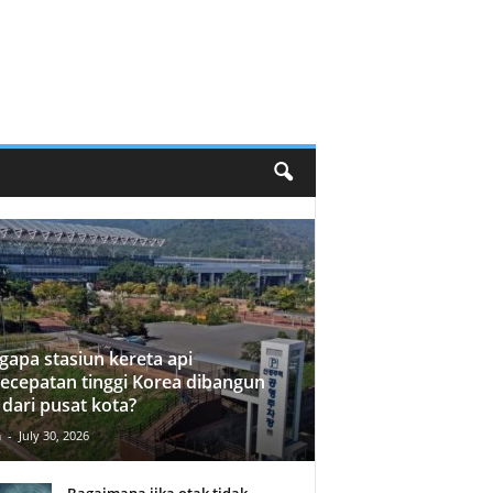
apa stasiun kereta api
ecepatan tinggi Korea dibangun
 dari pusat kota?
n
-
July 30, 2026