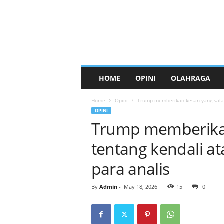
HOME
OPINI
OLAHRAGA
Home
Opini
Trump memberikan kesan yang salah 
OPINI
Trump memberikan
tentang kendali at
para analis
By
Admin
-
May 18, 2026
15
0