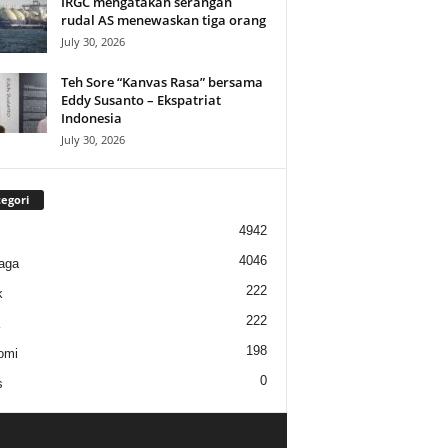
IRGC mengatakan serangan
rudal AS menewaskan tiga orang
July 30, 2026
Teh Sore “Kanvas Rasa” bersama
Eddy Susanto – Ekspatriat
Indonesia
July 30, 2026
egori
4942
4046
aga
222
k
222
198
omi
0
s