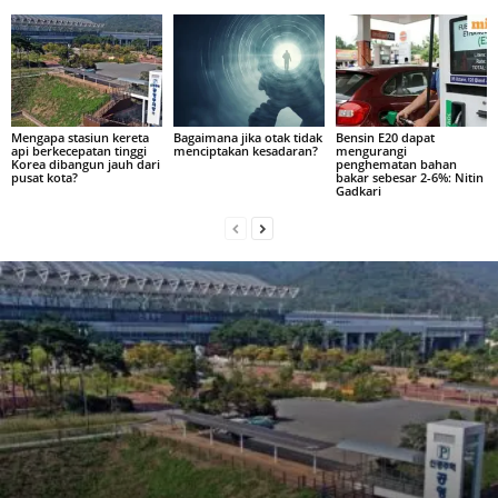
Mengapa stasiun kereta
Bagaimana jika otak tidak
Bensin E20 dapat
api berkecepatan tinggi
menciptakan kesadaran?
mengurangi
Korea dibangun jauh dari
penghematan bahan
pusat kota?
bakar sebesar 2-6%: Nitin
Gadkari