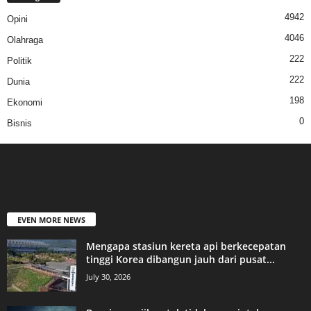
4942
Opini
4046
Olahraga
222
Politik
222
Dunia
198
Ekonomi
0
Bisnis
EVEN MORE NEWS
Mengapa stasiun kereta api berkecepatan
tinggi Korea dibangun jauh dari pusat...
July 30, 2026