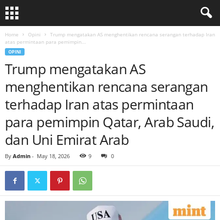
Home
Opini
Trump mengatakan AS menghentikan rencana serangan terhadap Iran
atas permintaan para pemimpin...
OPINI
Trump mengatakan AS
menghentikan rencana serangan
terhadap Iran atas permintaan
para pemimpin Qatar, Arab Saudi,
dan Uni Emirat Arab
By
Admin
-
May 18, 2026
9
0