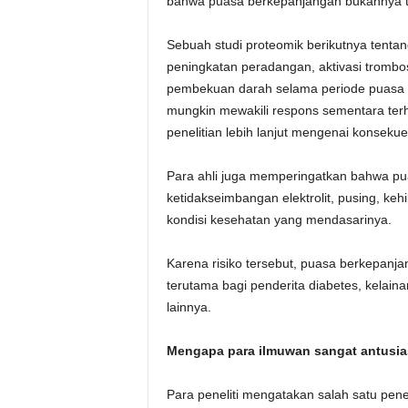
bahwa puasa berkepanjangan bukannya ta
Sebuah studi proteomik berikutnya tent
peningkatan peradangan, aktivasi trombo
pembekuan darah selama periode puasa b
mungkin mewakili respons sementara ter
penelitian lebih lanjut mengenai konseku
Para ahli juga memperingatkan bahwa pua
ketidakseimbangan elektrolit, pusing, ke
kondisi kesehatan yang mendasarinya.
Karena risiko tersebut, puasa berkepanja
terutama bagi penderita diabetes, kelaina
lainnya.
Mengapa para ilmuwan sangat antusia
Para peneliti mengatakan salah satu pe