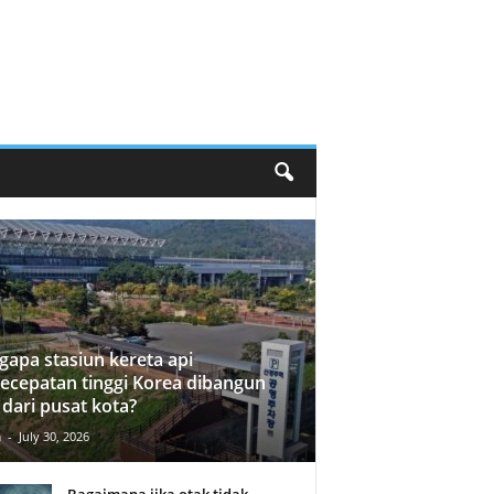
apa stasiun kereta api
ecepatan tinggi Korea dibangun
 dari pusat kota?
n
-
July 30, 2026