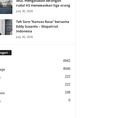
IRGC mengatakan serangan
rudal AS menewaskan tiga orang
July 30, 2026
Teh Sore “Kanvas Rasa” bersama
Eddy Susanto – Ekspatriat
Indonesia
July 30, 2026
egori
4942
4046
aga
222
k
222
198
omi
0
s