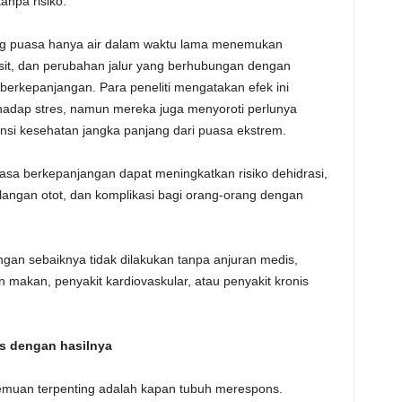
npa risiko.
ang puasa hanya air dalam waktu lama menemukan
sit, dan perubahan jalur yang berhubungan dengan
erkepanjangan. Para peneliti mengatakan efek ini
hadap stres, namun mereka juga menyoroti perlunya
ensi kesehatan jangka panjang dari puasa ekstrem.
sa berkepanjangan dapat meningkatkan risiko dehidrasi,
hilangan otot, dan komplikasi bagi orang-orang dengan
ngan sebaiknya tidak dilakukan tanpa anjuran medis,
n makan, penyakit kardiovaskular, atau penyakit kronis
s dengan hasilnya
nemuan terpenting adalah kapan tubuh merespons.