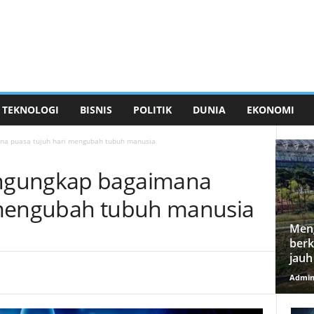
TEKNOLOGI
BISNIS
POLITIK
DUNIA
EKONOMI
a puasa tujuh hari mengubah tubuh manusia
ngungkap bagaimana
 mengubah tubuh manusia
Meng
berk
jauh
Admi