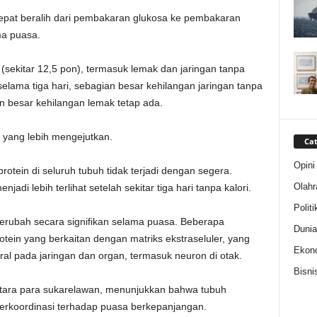
epat beralih dari pembakaran glukosa ke pembakaran
ma puasa.
 (sekitar 12,5 pon), termasuk lemak dan jaringan tanpa
selama tiga hari, sebagian besar kehilangan jaringan tanpa
n besar kehilangan lemak tetap ada.
yang lebih mengejutkan.
Cat
Opini
otein di seluruh tubuh tidak terjadi dengan segera.
Olahr
adi lebih terlihat setelah sekitar tiga hari tanpa kalori.
Politi
 berubah secara signifikan selama puasa. Beberapa
Dunia
otein yang berkaitan dengan matriks ekstraseluler, yang
Ekon
l pada jaringan dan organ, termasuk neuron di otak.
Bisni
ntara para sukarelawan, menunjukkan bahwa tubuh
erkoordinasi terhadap puasa berkepanjangan.