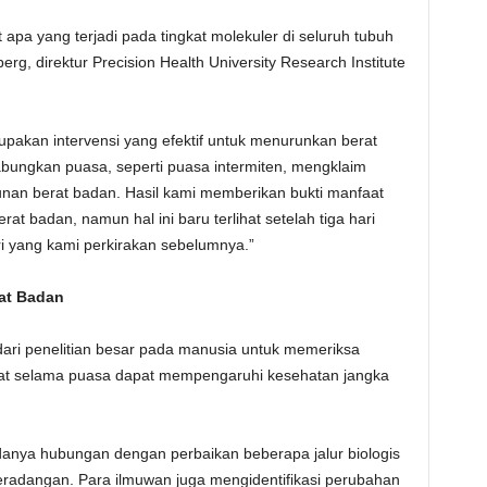
t apa yang terjadi pada tingkat molekuler di seluruh tubuh
rg, direktur Precision Health University Research Institute
upakan intervensi yang efektif untuk menurunkan berat
ungkan puasa, seperti puasa intermiten, mengklaim
unan berat badan. Hasil kami memberikan bukti manfaat
at badan, namun hal ini baru terlihat setelah tiga hari
ari yang kami perkirakan sebelumnya.”
at Badan
dari penelitian besar pada manusia untuk memeriksa
hat selama puasa dapat mempengaruhi kesehatan jangka
nya hubungan dengan perbaikan beberapa jalur biologis
peradangan. Para ilmuwan juga mengidentifikasi perubahan