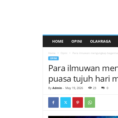
HOME
OPINI
OLAHRAGA
Home
Opini
Para ilmuwan mengungkap bagaiman
OPINI
Para ilmuwan me
puasa tujuh hari
By
Admin
-
May 19, 2026
23
0