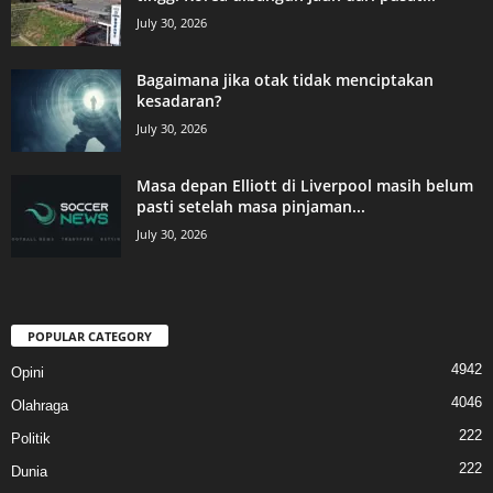
July 30, 2026
Bagaimana jika otak tidak menciptakan
kesadaran?
July 30, 2026
Masa depan Elliott di Liverpool masih belum
pasti setelah masa pinjaman...
July 30, 2026
POPULAR CATEGORY
4942
Opini
4046
Olahraga
222
Politik
222
Dunia