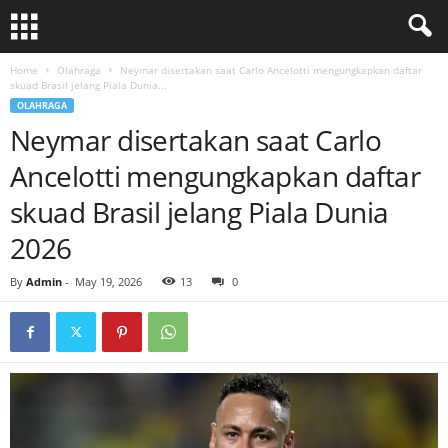
Home
Olahraga
Neymar disertakan saat Carlo Ancelotti mengungkapkan daftar
skuad Brasil jelang Piala Dunia...
OLAHRAGA
Neymar disertakan saat Carlo
Ancelotti mengungkapkan daftar
skuad Brasil jelang Piala Dunia
2026
By
Admin
-
May 19, 2026
13
0