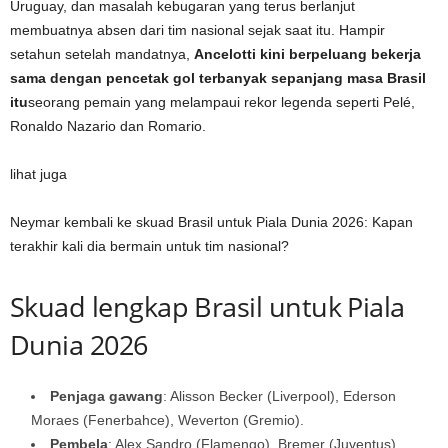
Uruguay, dan masalah kebugaran yang terus berlanjut
membuatnya absen dari tim nasional sejak saat itu. Hampir
setahun setelah mandatnya,
Ancelotti kini berpeluang bekerja
sama dengan pencetak gol terbanyak sepanjang masa Brasil
itu
seorang pemain yang melampaui rekor legenda seperti Pelé,
Ronaldo Nazario dan Romario.
lihat juga
Neymar kembali ke skuad Brasil untuk Piala Dunia 2026: Kapan
terakhir kali dia bermain untuk tim nasional?
Skuad lengkap Brasil untuk Piala
Dunia 2026
Penjaga gawang
: Alisson Becker (Liverpool), Ederson
Moraes (Fenerbahce), Weverton (Gremio).
Pembela
: Alex Sandro (Flamengo), Bremer (Juventus)