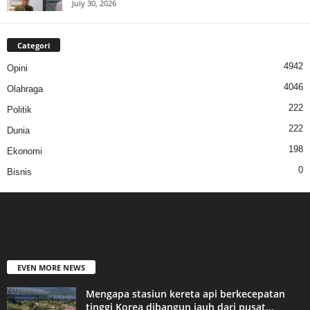
July 30, 2026
Categori
4942
Opini
4046
Olahraga
222
Politik
222
Dunia
198
Ekonomi
0
Bisnis
EVEN MORE NEWS
Mengapa stasiun kereta api berkecepatan
tinggi Korea dibangun jauh dari pusat...