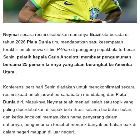
Neymar
secara resmi disebutkan namanya
Brazil
kita berada di
tahun 2026
Piala Dunia
tim, mendapatkan satu kesempatan
terakhir untuk mewakili tim
Pilihan
di panggung sepakbola terbesar.
Senin,
pelatih kepala
Carlo Ancelotti
membuat pengumuman
bersama 25 pemain lainnya yang akan berangkat ke Amerika
Utara.
.
Konferensi pers hari Senin diadakan untuk mengkonfirmasi secara
resmi skuad untuk jadwal persahabatan mendatang dan
Piala
Dunia
diri. Masuknya Neymar telah menjadi salah satu topik yang
paling diperdebatkan di sepak bola Brasil selama berbulan-bulan,
dan ketika Ancelotti memasukkan nama penyerang dalam
daftarnya, pengumuman tersebut menarik banyak perhatian baik di
dalam negeri maupun di luar negeri.