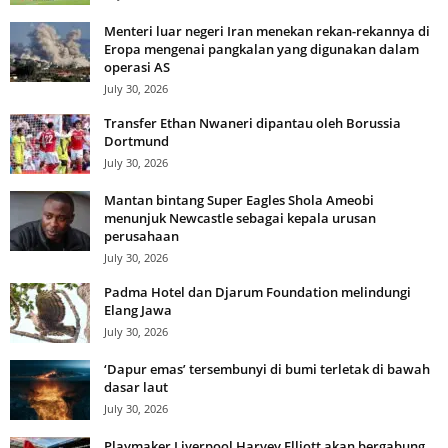
Menteri luar negeri Iran menekan rekan-rekannya di
Eropa mengenai pangkalan yang digunakan dalam
operasi AS
July 30, 2026
Transfer Ethan Nwaneri dipantau oleh Borussia
Dortmund
July 30, 2026
Mantan bintang Super Eagles Shola Ameobi
menunjuk Newcastle sebagai kepala urusan
perusahaan
July 30, 2026
Padma Hotel dan Djarum Foundation melindungi
Elang Jawa
July 30, 2026
‘Dapur emas’ tersembunyi di bumi terletak di bawah
dasar laut
July 30, 2026
Playmaker Liverpool Harvey Elliott akan bergabung