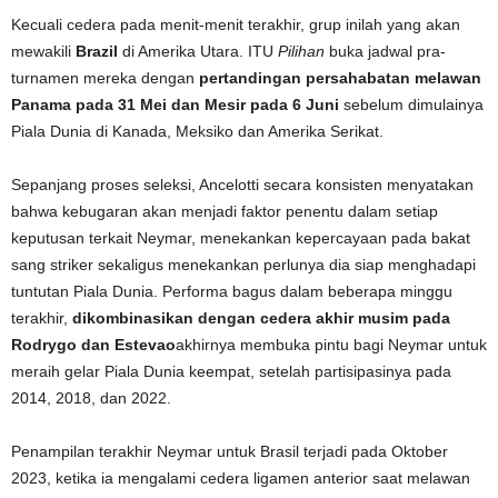
Kecuali cedera pada menit-menit terakhir, grup inilah yang akan
mewakili
Brazil
di Amerika Utara. ITU
Pilihan
buka jadwal pra-
turnamen mereka dengan
pertandingan persahabatan melawan
Panama pada 31 Mei dan Mesir pada 6 Juni
sebelum dimulainya
Piala Dunia di Kanada, Meksiko dan Amerika Serikat.
Sepanjang proses seleksi, Ancelotti secara konsisten menyatakan
bahwa kebugaran akan menjadi faktor penentu dalam setiap
keputusan terkait Neymar, menekankan kepercayaan pada bakat
sang striker sekaligus menekankan perlunya dia siap menghadapi
tuntutan Piala Dunia. Performa bagus dalam beberapa minggu
terakhir,
dikombinasikan dengan cedera akhir musim pada
Rodrygo dan Estevao
akhirnya membuka pintu bagi Neymar untuk
meraih gelar Piala Dunia keempat, setelah partisipasinya pada
2014, 2018, dan 2022.
Penampilan terakhir Neymar untuk Brasil terjadi pada Oktober
2023, ketika ia mengalami cedera ligamen anterior saat melawan