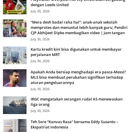
dengan Leeds United
July 30, 2026
“Mera desh badal raha hai”: anak-anak sekolah
memprotes dan menuntut lebih banyak guru; Pendiri
CJP Abhijeet Dipke membagikan video | Jam tangan
July 30, 2026
Kartu kredit kini bisa digunakan untuk membayar
perjalanan MRT
July 30, 2026
Apakah Anda bersiap menghadapi era pasca-Messi?
MLS bisa membuat perubahan signifikan terhadap
aturan pengeluarannya
July 30, 2026
IRGC mengatakan serangan rudal AS menewaskan
tiga orang
July 30, 2026
Teh Sore “Kanvas Rasa” bersama Eddy Susanto –
Ekspatriat Indonesia