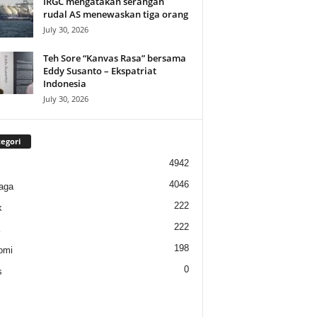
IRGC mengatakan serangan
rudal AS menewaskan tiga orang
July 30, 2026
Teh Sore “Kanvas Rasa” bersama
Eddy Susanto – Ekspatriat
Indonesia
July 30, 2026
egori
4942
4046
aga
222
k
222
198
omi
0
s