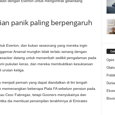
akatan dengan Everton untuk mengontrak gelandang
lian panik paling berpengaruh
untuk Everton, dan bukan seseorang yang mereka ingin
Cat
nggemar Arsenal mungkin tidak terlalu senang dengan
tesacker datang untuk menambah sedikit pengalaman pada
Opini
ami pukulan keras, dan mereka membuktikan kesuksesan
Olahr
i urutan ketiga.
Politi
 menjadi pemain yang dapat diandalkan di lini tengah
Dunia
dan memenangkan beberapa Piala FA sebelum pensiun pada
Ekon
 atau Cesc Fabregas, tetapi Gooners menyukainya dan
Bisni
ika dia membuat penampilan terakhirnya di Emirates