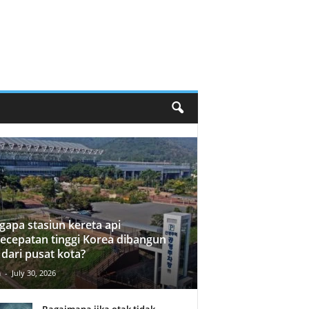
apa stasiun kereta api
ecepatan tinggi Korea dibangun
 dari pusat kota?
n
-
July 30, 2026