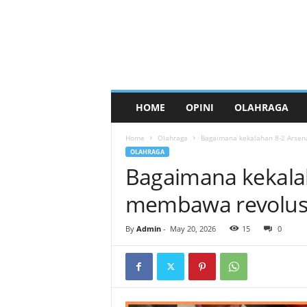
HOME
OPINI
OLAHRAGA
Home
Olahraga
Bagaimana kekalahan 8-2 Arsen
OLAHRAGA
Bagaimana kekala
membawa revolusi 
By
Admin
-
May 20, 2026
15
0