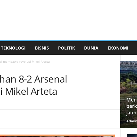
TEKNOLOGI
BISNIS
POLITIK
DUNIA
EKONOMI
al membawa revolusi Mikel Arteta
han 8-2 Arsenal
Mikel Arteta
Meng
berk
jauh
Admi