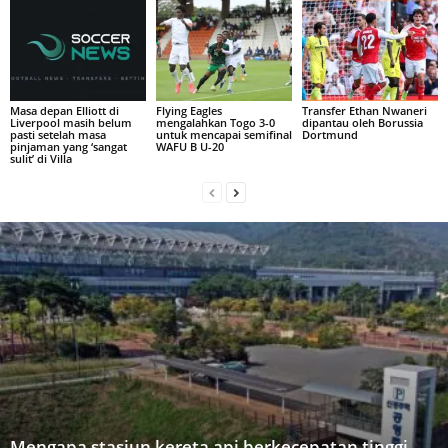
Masa depan Elliott di
Flying Eagles
Transfer Ethan Nwaneri
Liverpool masih belum
mengalahkan Togo 3-0
dipantau oleh Borussia
pasti setelah masa
untuk mencapai semifinal
Dortmund
pinjaman yang ‘sangat
WAFU B U-20
sulit’ di Villa
Mengapa stasiun kereta api berkecepatan tinggi