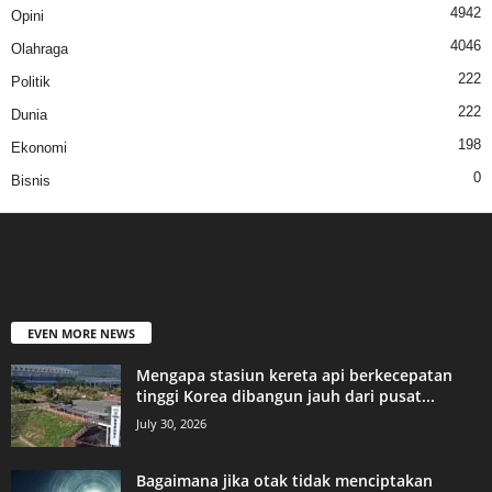
4942
Opini
4046
Olahraga
222
Politik
222
Dunia
198
Ekonomi
0
Bisnis
EVEN MORE NEWS
Mengapa stasiun kereta api berkecepatan
tinggi Korea dibangun jauh dari pusat...
July 30, 2026
Bagaimana jika otak tidak menciptakan