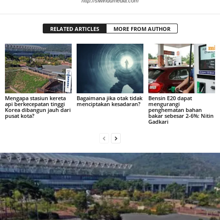
http://siwindumedia.com
RELATED ARTICLES
MORE FROM AUTHOR
Mengapa stasiun kereta
Bagaimana jika otak tidak
Bensin E20 dapat
api berkecepatan tinggi
menciptakan kesadaran?
mengurangi
Korea dibangun jauh dari
penghematan bahan
pusat kota?
bakar sebesar 2-6%: Nitin
Gadkari