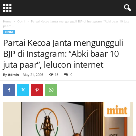
Home
Opini
Partai Kecoa Janta mengungguli BJP di Instagram: “Abki baar 10 juta
paar”,...
OPINI
Partai Kecoa Janta mengungguli
BJP di Instagram: “Abki baar 10
juta paar”, lelucon internet
By
Admin
-
May 21, 2026
15
0