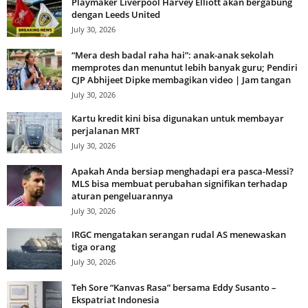
Playmaker Liverpool Harvey Elliott akan bergabung
dengan Leeds United
July 30, 2026
“Mera desh badal raha hai”: anak-anak sekolah
memprotes dan menuntut lebih banyak guru; Pendiri
CJP Abhijeet Dipke membagikan video | Jam tangan
July 30, 2026
Kartu kredit kini bisa digunakan untuk membayar
perjalanan MRT
July 30, 2026
Apakah Anda bersiap menghadapi era pasca-Messi?
MLS bisa membuat perubahan signifikan terhadap
aturan pengeluarannya
July 30, 2026
IRGC mengatakan serangan rudal AS menewaskan
tiga orang
July 30, 2026
Teh Sore “Kanvas Rasa” bersama Eddy Susanto –
Ekspatriat Indonesia