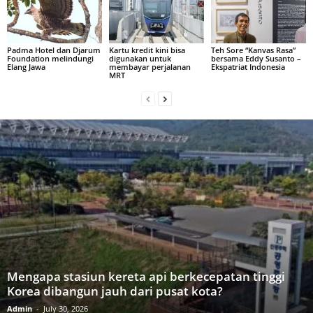
Padma Hotel dan Djarum
Kartu kredit kini bisa
Teh Sore “Kanvas Rasa”
Foundation melindungi
digunakan untuk
bersama Eddy Susanto –
Elang Jawa
membayar perjalanan
Ekspatriat Indonesia
MRT
Mengapa stasiun kereta api berkecepatan tinggi
Korea dibangun jauh dari pusat kota?
Admin
-
July 30, 2026