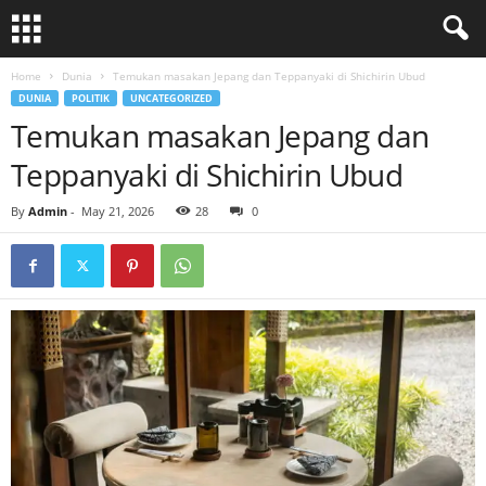
Home
Dunia
Temukan masakan Jepang dan Teppanyaki di Shichirin Ubud
DUNIA
POLITIK
UNCATEGORIZED
Temukan masakan Jepang dan
Teppanyaki di Shichirin Ubud
By
Admin
-
May 21, 2026
28
0