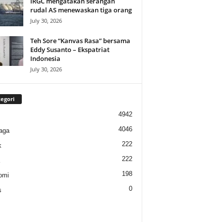
IRGC mengatakan serangan
rudal AS menewaskan tiga orang
July 30, 2026
Teh Sore “Kanvas Rasa” bersama
Eddy Susanto – Ekspatriat
Indonesia
July 30, 2026
egori
4942
4046
aga
222
k
222
198
omi
0
s