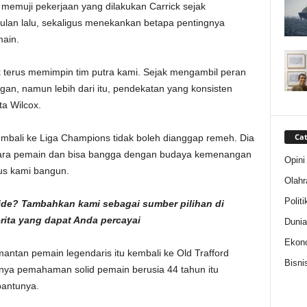
x memuji pekerjaan yang dilakukan Carrick sejak
an lalu, sekaligus menekankan betapa pentingnya
ain.
terus memimpin tim putra kami. Sejak mengambil peran
pangan, namun lebih dari itu, pendekatan yang konsisten
ta Wilcox.
Cat
mbali ke Liga Champions tidak boleh dianggap remeh. Dia
 para pemain dan bisa bangga dengan budaya kemenangan
Opini
rus kami bangun.
Olahr
Politi
fside? Tambahkan kami sebagai
sumber pilihan di
erita yang dapat Anda percayai
Dunia
Ekon
tan pemain legendaris itu kembali ke Old Trafford
Bisni
nya pemahaman solid pemain berusia 44 tahun itu
bantunya.