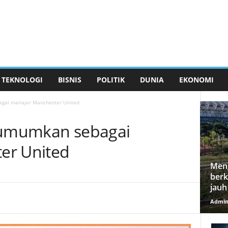
TEKNOLOGI
BISNIS
POLITIK
DUNIA
EKONOMI
agai manajer Manchester United
diumumkan sebagai
er United
Meng
berk
jauh
Admi