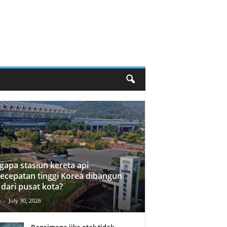
apa stasiun kereta api
ecepatan tinggi Korea dibangun
 dari pusat kota?
n
-
July 30, 2026