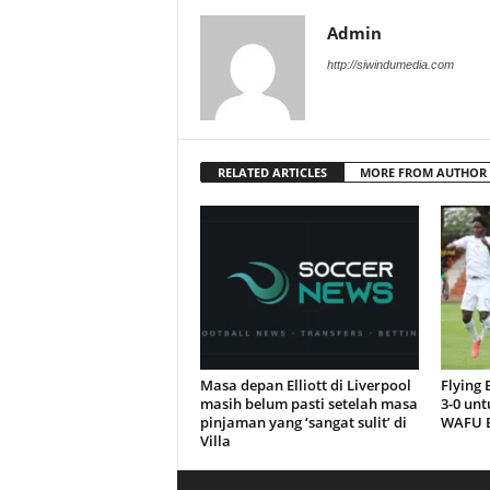
Admin
http://siwindumedia.com
RELATED ARTICLES
MORE FROM AUTHOR
Masa depan Elliott di Liverpool
Flying
masih belum pasti setelah masa
3-0 unt
pinjaman yang ‘sangat sulit’ di
WAFU B
Villa