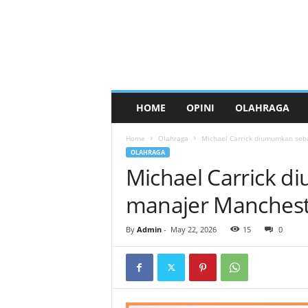
HOME
OPINI
OLAHRAGA
Home
Olahraga
Michael Carrick diumumkan seb
OLAHRAGA
Michael Carrick 
manajer Manchest
By
Admin
-
May 22, 2026
15
0