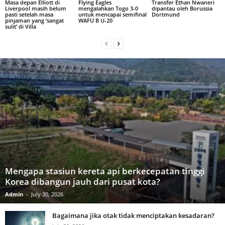
Masa depan Elliott di
Flying Eagles
Transfer Ethan Nwaneri
Liverpool masih belum
mengalahkan Togo 3-0
dipantau oleh Borussia
pasti setelah masa
untuk mencapai semifinal
Dortmund
pinjaman yang ‘sangat
WAFU B U-20
sulit’ di Villa
Mengapa stasiun kereta api berkecepatan tinggi
Korea dibangun jauh dari pusat kota?
Admin
-
July 30, 2026
Bagaimana jika otak tidak menciptakan kesadaran?