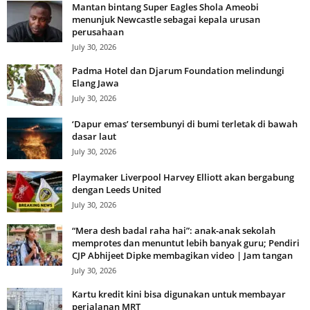
Mantan bintang Super Eagles Shola Ameobi
menunjuk Newcastle sebagai kepala urusan
perusahaan
July 30, 2026
Padma Hotel dan Djarum Foundation melindungi
Elang Jawa
July 30, 2026
‘Dapur emas’ tersembunyi di bumi terletak di bawah
dasar laut
July 30, 2026
Playmaker Liverpool Harvey Elliott akan bergabung
dengan Leeds United
July 30, 2026
“Mera desh badal raha hai”: anak-anak sekolah
memprotes dan menuntut lebih banyak guru; Pendiri
CJP Abhijeet Dipke membagikan video | Jam tangan
July 30, 2026
Kartu kredit kini bisa digunakan untuk membayar
perjalanan MRT