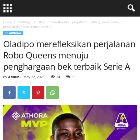
Home
Olahraga
Oladipo merefleksikan perjalanan Robo Queens menuju
penghargaan bek terbaik Serie A
OLAHRAGA
Oladipo merefleksikan perjalanan
Robo Queens menuju
penghargaan bek terbaik Serie A
By
Admin
-
May 22, 2026
24
0