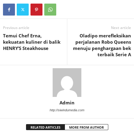
Previous article
Next article
Temui Chef Erna,
Oladipo merefleksikan
kekuatan kuliner di balik
perjalanan Robo Queens
HENRY’S Steakhouse
menuju penghargaan bek
terbaik Serie A
Admin
http://siwindumedia.com
RELATED ARTICLES
MORE FROM AUTHOR