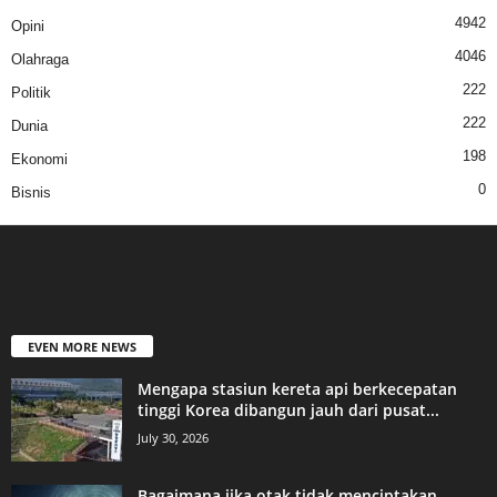
4942
Opini
4046
Olahraga
222
Politik
222
Dunia
198
Ekonomi
0
Bisnis
EVEN MORE NEWS
Mengapa stasiun kereta api berkecepatan
tinggi Korea dibangun jauh dari pusat...
July 30, 2026
Bagaimana jika otak tidak menciptakan