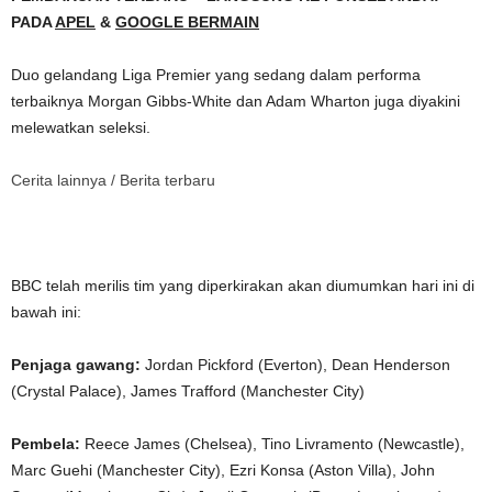
PADA
APEL
&
GOOGLE BERMAIN
Duo gelandang Liga Premier yang sedang dalam performa
terbaiknya Morgan Gibbs-White dan Adam Wharton juga diyakini
melewatkan seleksi.
Cerita lainnya /
Berita terbaru
BBC telah merilis tim yang diperkirakan akan diumumkan hari ini di
bawah ini:
Penjaga gawang:
Jordan Pickford (Everton), Dean Henderson
(Crystal Palace), James Trafford (Manchester City)
Pembela:
Reece James (Chelsea), Tino Livramento (Newcastle),
Marc Guehi (Manchester City), Ezri Konsa (Aston Villa), John