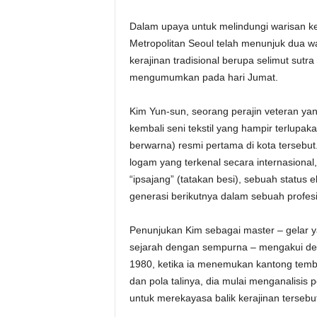
Dalam upaya untuk melindungi warisan k
Metropolitan Seoul telah menunjuk dua 
kerajinan tradisional berupa selimut sutr
mengumumkan pada hari Jumat.
Kim Yun-sun, seorang perajin veteran ya
kembali seni tekstil yang hampir terlupaka
berwarna) resmi pertama di kota tersebut
logam yang terkenal secara internasional, 
“ipsajang” (tatakan besi), sebuah status
generasi berikutnya dalam sebuah profes
Penunjukan Kim sebagai master – gelar y
sejarah dengan sempurna – mengakui de
1980, ketika ia menemukan kantong temba
dan pola talinya, dia mulai menganalisis
untuk merekayasa balik kerajinan tersebu