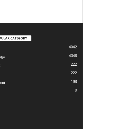
PULAR CATEGORY
4942
4046
aga
222
k
222
198
omi
0
s