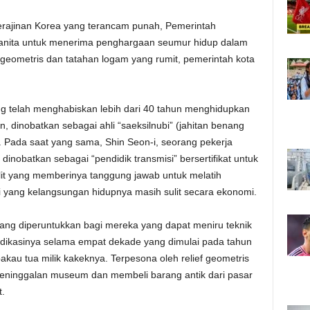
erajinan Korea yang terancam punah, Pemerintah
wanita untuk menerima penghargaan seumur hidup dalam
a geometris dan tatahan logam yang rumit, pemerintah kota
ng telah menghabiskan lebih dari 40 tahun menghidupkan
n, dinobatkan sebagai ahli “saeksilnubi” (jahitan benang
. Pada saat yang sama, Shin Seon-i, seorang pekerja
dinobatkan sebagai “pendidik transmisi” bersertifikat untuk
 elit yang memberinya tanggung jawab untuk melatih
i yang kelangsungan hidupnya masih sulit secara ekonomi.
ang diperuntukkan bagi mereka yang dapat meniru teknik
dikasinya selama empat dekade yang dimulai pada tahun
kau tua milik kakeknya. Terpesona oleh relief geometris
 peninggalan museum dan membeli barang antik dari pasar
t.