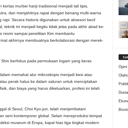
kertas murbei hanji tradisional menjadi tali tipis,
tra, dan menjahitnya rapat dengan benang multi-warna
 rapi. Secara historis digunakan untuk aksesori kecil
l, teknik ini menjadi begitu tidak jelas pada akhir abad ke-
is resmi sampai penelitian Kim membantu
rmat akhirnya membuatnya berkolaborasi dengan merek-
Cat
a Shin berfokus pada permukaan logam yang keras.
Opini
dalam memahat alur mikroskopis menjadi besi atau
Olahr
au perak halus ke dalam saluran untuk menciptakan
Politi
sik, dan biaya yang harus dikeluarkan, profesi ini telah
Dunia
Ekon
gal di Seoul, Choi Kyo-jun, telah menjembatani
Bisni
an seni kontemporer global. Selain mereproduksi tempat
koleksi museum di Eropa, kapal hias tiga tingkat modern