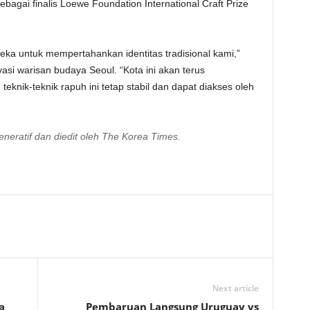
ebagai finalis Loewe Foundation International Craft Prize
eka untuk mempertahankan identitas tradisional kami,”
asi warisan budaya Seoul. “Kota ini akan terus
nik-teknik rapuh ini tetap stabil dan dapat diakses oleh
generatif dan diedit oleh The Korea Times.
Next article
a
Pembaruan Langsung Uruguay vs