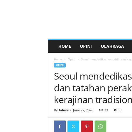
HOME
OPINI
OLAHRAGA
Home
Opini
Seoul mendedikasikan ahli teknik qu
OPINI
Seoul mendedikasik
dan tatahan perak
kerajinan tradision
By
Admin
-
June 27, 2026
23
0