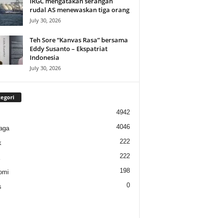
IRGC mengatakan serangan
rudal AS menewaskan tiga orang
July 30, 2026
Teh Sore “Kanvas Rasa” bersama
Eddy Susanto – Ekspatriat
Indonesia
July 30, 2026
egori
4942
4046
aga
222
k
222
198
omi
0
s