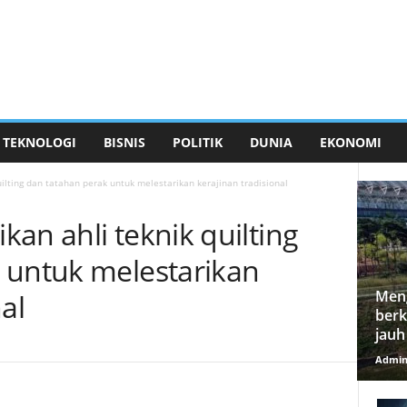
TEKNOLOGI
BISNIS
POLITIK
DUNIA
EKONOMI
ilting dan tatahan perak untuk melestarikan kerajinan tradisional
an ahli teknik quilting
 untuk melestarikan
Meng
al
berk
jauh
Admi