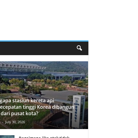
apa stasiun kereta api
ecepatan tinggi Korea dibangun
 dari pusat kota?
n
-
July 30, 2026