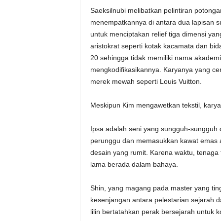
Saeksilnubi melibatkan pelintiran potongan 
menempatkannya di antara dua lapisan su
untuk menciptakan relief tiga dimensi yang
aristokrat seperti kotak kacamata dan bida
20 sehingga tidak memiliki nama akadem
mengkodifikasikannya. Karyanya yang ce
merek mewah seperti Louis Vuitton.
Meskipun Kim mengawetkan tekstil, kary
Ipsa adalah seni yang sungguh-sungguh 
perunggu dan memasukkan kawat emas at
desain yang rumit. Karena waktu, tenaga fi
lama berada dalam bahaya.
Shin, yang magang pada master yang ting
kesenjangan antara pelestarian sejarah d
lilin bertatahkan perak bersejarah untuk 