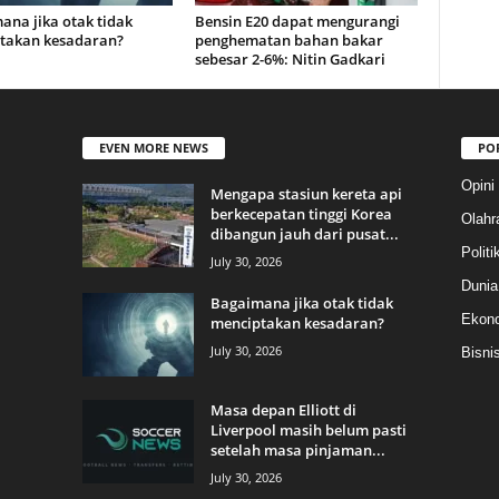
ana jika otak tidak
Bensin E20 dapat mengurangi
takan kesadaran?
penghematan bahan bakar
sebesar 2-6%: Nitin Gadkari
EVEN MORE NEWS
PO
Opini
Mengapa stasiun kereta api
berkecepatan tinggi Korea
Olahr
dibangun jauh dari pusat...
Politi
July 30, 2026
Dunia
Bagaimana jika otak tidak
Ekon
menciptakan kesadaran?
July 30, 2026
Bisni
Masa depan Elliott di
Liverpool masih belum pasti
setelah masa pinjaman...
July 30, 2026