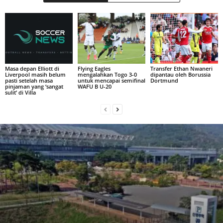
Masa depan Elliott di
Flying Eagles
Transfer Ethan Nwaneri
Liverpool masih belum
mengalahkan Togo 3-0
dipantau oleh Borussia
pasti setelah masa
untuk mencapai semifinal
Dortmund
pinjaman yang ‘sangat
WAFU B U-20
sulit’ di Villa