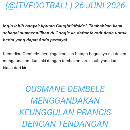
(@ITVFOOTBALL) 26 JUNI 2026
Ingin lebih banyak liputan CaughtOffside? Tambahkan kami
sebagai
sumber pilihan di Google
ke daftar favorit Anda untuk
berita yang dapat Anda percayai
Kemudian Dembele mengingatkan kita betapa bagusnya dia dalam
menggunakan dua kaki dengan tembakan jarak jauh yang luar
biasa dari kiri…
OUSMANE DEMBELE
MENGGANDAKAN
KEUNGGULAN PRANCIS
DENGAN TENDANGAN