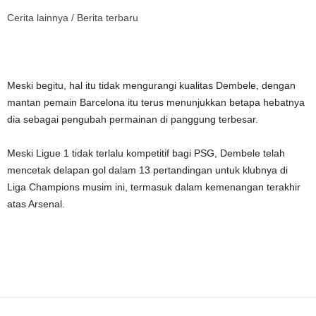
Cerita lainnya /
Berita terbaru
Meski begitu, hal itu tidak mengurangi kualitas Dembele, dengan
mantan pemain Barcelona itu terus menunjukkan betapa hebatnya
dia sebagai pengubah permainan di panggung terbesar.
Meski Ligue 1 tidak terlalu kompetitif bagi PSG, Dembele telah
mencetak delapan gol dalam 13 pertandingan untuk klubnya di
Liga Champions musim ini, termasuk dalam kemenangan terakhir
atas Arsenal.