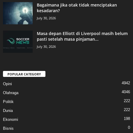
Bagaimana jika otak tidak menciptakan
kesadaran?
July 30, 2026
Masa depan Elliott di Liverpool masih belum
pasti setelah masa pinjaman...
July 30, 2026
POPULAR CATEGORY
4942
Opini
4046
Olahraga
222
Politik
222
Dunia
198
Ekonomi
0
Bisnis