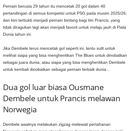
Pemain berusia 29 tahun itu mencetak 20 gol dalam 40
pertandingan di semua kompetisi untuk PSG pada musim 2025/26,
dan kini terbukti menjadi pemain bintang bagi tim Prancis, yang
tidak diragukan lagi akan menjadi favorit untuk melaju jauh di Piala
Dunia tahun ini.
Jika Dembele terus mencetak gol seperti ini, tentu sulit untuk
melihat siapa yang bisa menghentikan The Blues untuk dinobatkan
sebagai juara dunia, atau siapa yang bisa menghentikan Dembele
untuk kembali dinobatkan sebagai pemain terbaik dunia…
Dua gol luar biasa Ousmane
Dembele untuk Prancis melawan
Norwegia
Dembele awalnya melakukan zigzag melewati pertahanan