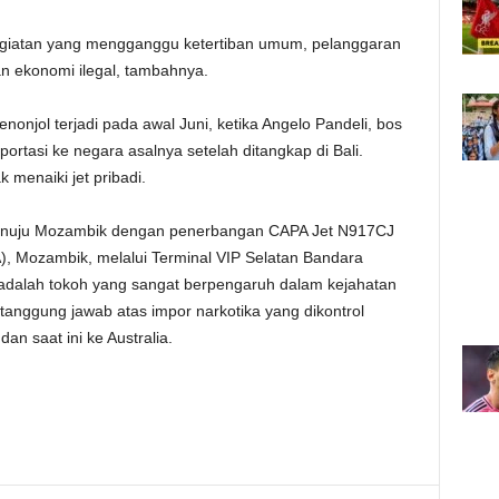
egiatan yang mengganggu ketertiban umum, pelanggaran
an ekonomi ilegal, tambahnya.
nonjol terjadi pada awal Juni, ketika Angelo Pandeli, bos
eportasi ke negara asalnya setelah ditangkap di Bali.
 menaiki jet pribadi.
 menuju Mozambik dengan penerbangan CAPA Jet N917CJ
 Mozambik, melalui Terminal VIP Selatan Bandara
i adalah tokoh yang sangat berpengaruh dalam kejahatan
ertanggung jawab atas impor narkotika yang dikontrol
dan saat ini ke Australia.