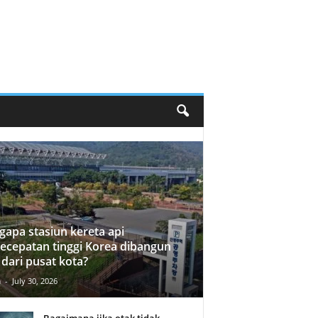
apa stasiun kereta api
ecepatan tinggi Korea dibangun
 dari pusat kota?
n
-
July 30, 2026