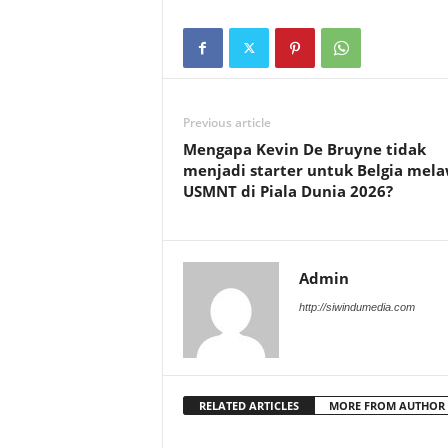
Previous article
Mengapa Kevin De Bruyne tidak
menjadi starter untuk Belgia mel
USMNT di Piala Dunia 2026?
Admin
http://siwindumedia.com
RELATED ARTICLES
MORE FROM AUTHOR