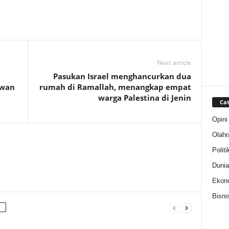
Next article
Pasukan Israel menghancurkan dua
awan
rumah di Ramallah, menangkap empat
warga Palestina di Jenin
Cat
Opini
Olahr
Politi
Dunia
Ekon
Bisni