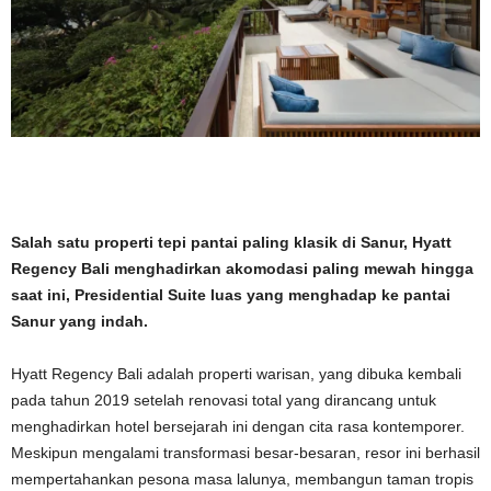
Salah satu properti tepi pantai paling klasik di Sanur, Hyatt
Regency Bali menghadirkan akomodasi paling mewah hingga
saat ini, Presidential Suite luas yang menghadap ke pantai
Sanur yang indah.
Hyatt Regency Bali adalah properti warisan, yang dibuka kembali
pada tahun 2019 setelah renovasi total yang dirancang untuk
menghadirkan hotel bersejarah ini dengan cita rasa kontemporer.
Meskipun mengalami transformasi besar-besaran, resor ini berhasil
mempertahankan pesona masa lalunya, membangun taman tropis