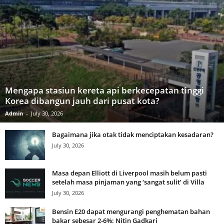
Mengapa stasiun kereta api berkecepatan tinggi
Korea dibangun jauh dari pusat kota?
Admin
-
July 30, 2026
Bagaimana jika otak tidak menciptakan kesadaran?
July 30, 2026
Masa depan Elliott di Liverpool masih belum pasti
setelah masa pinjaman yang ‘sangat sulit’ di Villa
July 30, 2026
Bensin E20 dapat mengurangi penghematan bahan
bakar sebesar 2-6%: Nitin Gadkari