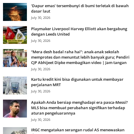
‘Dapur emas’ tersembunyi di bumi terletak di bawah
dasar laut
July 30, 2026
Playmaker Liverpool Harvey Elliott akan bergabung
dengan Leeds United
July 30, 2026
“Mera desh badal raha hai”: anak-anak sekolah
memprotes dan menuntut lebih banyak guru; Pendiri
CJP Abhijeet Dipke membagikan video | Jam tangan
July 30, 2026
Kartu kredit kini bisa digunakan untuk membayar
perjalanan MRT
July 30, 2026
Apakah Anda bersiap menghadapi era pasca-Messi?
MLS bisa membuat perubahan signifikan terhadap
aturan pengeluarannya
July 30, 2026
IRGC mengatakan serangan rudal AS menewaskan