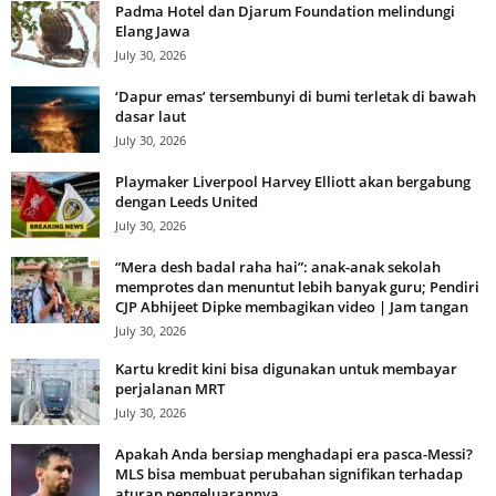
Padma Hotel dan Djarum Foundation melindungi
Elang Jawa
July 30, 2026
‘Dapur emas’ tersembunyi di bumi terletak di bawah
dasar laut
July 30, 2026
Playmaker Liverpool Harvey Elliott akan bergabung
dengan Leeds United
July 30, 2026
“Mera desh badal raha hai”: anak-anak sekolah
memprotes dan menuntut lebih banyak guru; Pendiri
CJP Abhijeet Dipke membagikan video | Jam tangan
July 30, 2026
Kartu kredit kini bisa digunakan untuk membayar
perjalanan MRT
July 30, 2026
Apakah Anda bersiap menghadapi era pasca-Messi?
MLS bisa membuat perubahan signifikan terhadap
aturan pengeluarannya