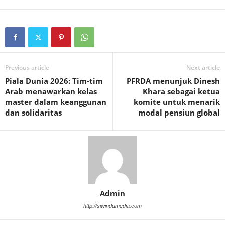
Previous article
Next article
Piala Dunia 2026: Tim-tim
PFRDA menunjuk Dinesh
Arab menawarkan kelas
Khara sebagai ketua
master dalam keanggunan
komite untuk menarik
dan solidaritas
modal pensiun global
Admin
http://siwindumedia.com