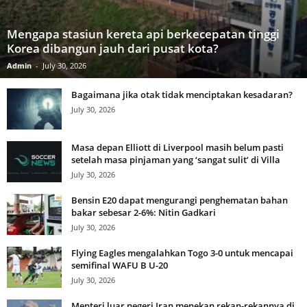
Mengapa stasiun kereta api berkecepatan tinggi
Korea dibangun jauh dari pusat kota?
Admin
-
July 30, 2026
Bagaimana jika otak tidak menciptakan kesadaran?
July 30, 2026
Masa depan Elliott di Liverpool masih belum pasti
setelah masa pinjaman yang ‘sangat sulit’ di Villa
July 30, 2026
Bensin E20 dapat mengurangi penghematan bahan
bakar sebesar 2-6%: Nitin Gadkari
July 30, 2026
Flying Eagles mengalahkan Togo 3-0 untuk mencapai
semifinal WAFU B U-20
July 30, 2026
Menteri luar negeri Iran menekan rekan-rekannya di