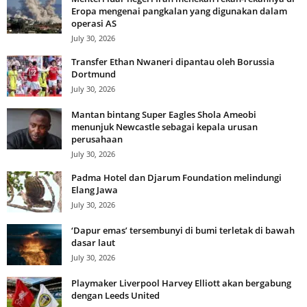
Eropa mengenai pangkalan yang digunakan dalam
operasi AS
July 30, 2026
Transfer Ethan Nwaneri dipantau oleh Borussia
Dortmund
July 30, 2026
Mantan bintang Super Eagles Shola Ameobi
menunjuk Newcastle sebagai kepala urusan
perusahaan
July 30, 2026
Padma Hotel dan Djarum Foundation melindungi
Elang Jawa
July 30, 2026
‘Dapur emas’ tersembunyi di bumi terletak di bawah
dasar laut
July 30, 2026
Playmaker Liverpool Harvey Elliott akan bergabung
dengan Leeds United