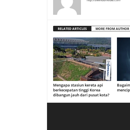
http://siwindumedia.com
RELATED ARTICLES
MORE FROM AUTHOR
Mengapa stasiun kereta api
Bagaim
berkecepatan tinggi Korea
mencip
dibangun jauh dari pusat kota?