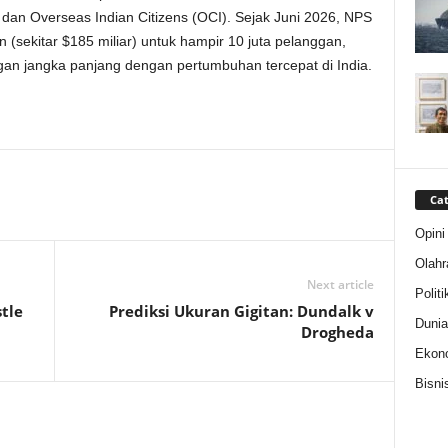
 dan Overseas Indian Citizens (OCI). Sejak Juni 2026, NPS
iun (sekitar $185 miliar) untuk hampir 10 juta pelanggan,
gan jangka panjang dengan pertumbuhan tercepat di India.
Cat
Opini
Olahr
Next article
Politi
tle
Prediksi Ukuran Gigitan: Dundalk v
Dunia
Drogheda
Ekon
Bisni