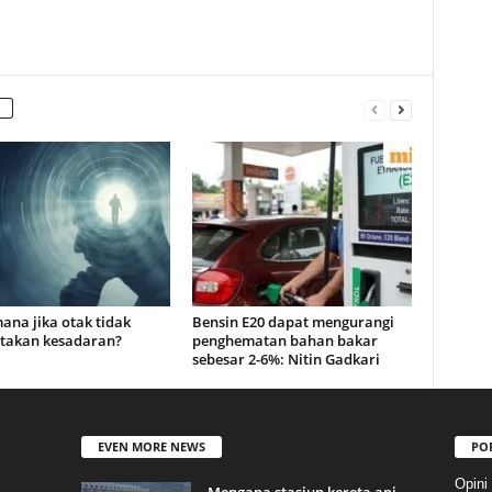
ana jika otak tidak
Bensin E20 dapat mengurangi
takan kesadaran?
penghematan bahan bakar
sebesar 2-6%: Nitin Gadkari
EVEN MORE NEWS
PO
Opini
Mengapa stasiun kereta api