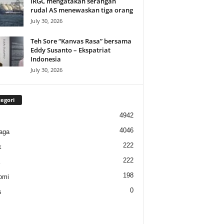
IRGC mengatakan serangan
rudal AS menewaskan tiga orang
July 30, 2026
Teh Sore “Kanvas Rasa” bersama
Eddy Susanto – Ekspatriat
Indonesia
July 30, 2026
egori
4942
4046
aga
222
k
222
198
omi
0
s