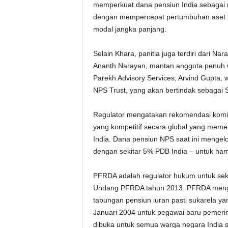
memperkuat dana pensiun India sebagai mit
dengan mempercepat pertumbuhan aset NP
modal jangka panjang.
Selain Khara, panitia juga terdiri dari 
Ananth Narayan, mantan anggota penuh wa
Parekh Advisory Services; Arvind Gupta, 
NPS Trust, yang akan bertindak sebagai 
Regulator mengatakan rekomendasi komit
yang kompetitif secara global yang meme
India. Dana pensiun NPS saat ini mengelola
dengan sekitar 5% PDB India – untuk ham
PFRDA adalah regulator hukum untuk sekt
Undang PFRDA tahun 2013. PFRDA menga
tabungan pensiun iuran pasti sukarela ya
Januari 2004 untuk pegawai baru pemerint
dibuka untuk semua warga negara India 