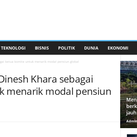
TEKNOLOGI
BISNIS
POLITIK
DUNIA
EKONOMI
ai ketua komite untuk menarik modal pensiun global
inesh Khara sebagai
uk menarik modal pensiun
Meng
berk
jauh
Admi