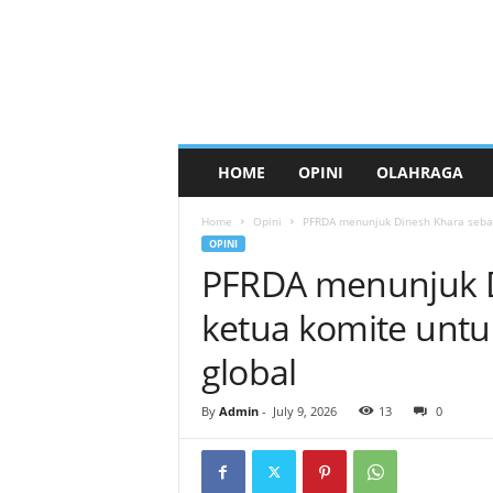
HOME
OPINI
OLAHRAGA
Home
Opini
PFRDA menunjuk Dinesh Khara sebag
OPINI
PFRDA menunjuk D
ketua komite unt
global
By
Admin
-
July 9, 2026
13
0