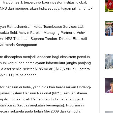
ra domestik terpercaya bagi investor institusi global,
S dan memposisikan India sebagai tujuan pilihan untuk
Narayan Ramachandran, ketua TeamLease Services Ltd;
ktu Sebi; Ashvin Parekh, Managing Partner di Ashvin
wali NPS Trust; dan Suparna Tandon, Direktur Eksekutif
Sekretaris Keanggotaan.
e diharapkan menjadi landasan bagi ekosistem pensiun
nuhi kebutuhan pembiayaan infrastruktur jangka panjang
 aset senilai sekitar $185 miliar (
$
17,5 triliun) – setara
pir 100 juta pelanggan.
or pensiun di India, yang didirikan berdasarkan Undang-
wasi Sistem Pensiun Nasional (NPS), sebuah skema
ng diluncurkan oleh Pemerintah India pada tanggal 1
ah pusat (kecuali angkatan bersenjata). Program ini
secara sukarela pada bulan Mei 2009 dan kemudian