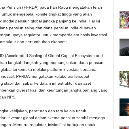
na Pensiun (PFRDA) pada hari Rabu mengatakan telah
untuk mengepalai komite tingkat tinggi yang akan
modal pensiun global jangka panjang ke India. Hal ini
 dana pensiun asing dan dana pensiun India di bawah
dengan upaya regulator untuk memperdalam basis investasi
frastruktur dan pertumbuhan ekonomi.
D (Accelerated Scaling of Global Capital Ecosystem and
kan langkah-langkah yang memungkinkan dana pensiun
global terkemuka melalui platform investasi bersama,
si inovatif. PFRDA mengatakan kolaborasi tersebut
stabil dan sabar ke dalam infrastruktur dan aset
erikan diversifikasi dan keuntungan jangka panjang yang
ggan NPS.
ka kebijakan, peraturan dan tata kelola untuk
r dari investor global dalam skema pensiun sambil menjaga
gan. Menurut regulator, inisiatif ini bertujuan untuk