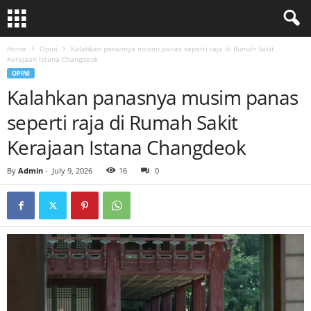
Home
Opini
Kalahkan panasnya musim panas seperti raja di Rumah Sakit
Kerajaan Istana Changdeok
OPINI
Kalahkan panasnya musim panas
seperti raja di Rumah Sakit
Kerajaan Istana Changdeok
By
Admin
-
July 9, 2026
16
0