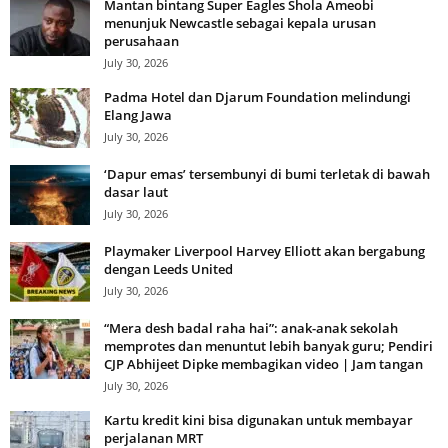
Mantan bintang Super Eagles Shola Ameobi
menunjuk Newcastle sebagai kepala urusan
perusahaan
July 30, 2026
Padma Hotel dan Djarum Foundation melindungi
Elang Jawa
July 30, 2026
‘Dapur emas’ tersembunyi di bumi terletak di bawah
dasar laut
July 30, 2026
Playmaker Liverpool Harvey Elliott akan bergabung
dengan Leeds United
July 30, 2026
“Mera desh badal raha hai”: anak-anak sekolah
memprotes dan menuntut lebih banyak guru; Pendiri
CJP Abhijeet Dipke membagikan video | Jam tangan
July 30, 2026
Kartu kredit kini bisa digunakan untuk membayar
perjalanan MRT