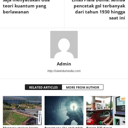
teori kuantum yang
pencetak gol terbanyak
berlawanan
dari tahun 1930 hingga
saat ini
Admin
http://siwindumedia.com
RELATED ARTICLES
MORE FROM AUTHOR
Mengapa stasiun kereta
Bagaimana jika otak tidak
Bensin E20 dapat