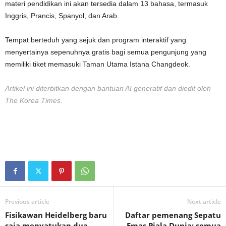
materi pendidikan ini akan tersedia dalam 13 bahasa, termasuk
Inggris, Prancis, Spanyol, dan Arab.
Tempat berteduh yang sejuk dan program interaktif yang
menyertainya sepenuhnya gratis bagi semua pengunjung yang
memiliki tiket memasuki Taman Utama Istana Changdeok.
Artikel ini diterbitkan dengan bantuan AI generatif dan diedit oleh
The Korea Times.
Previous article
Next article
Fisikawan Heidelberg baru
Daftar pemenang Sepatu
saja menyatukan dua
Emas Piala Dunia: semua