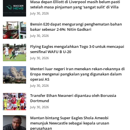
Masa depan Elliott di Liverpool masih belum pasti
setelah masa pinjaman yang ‘sangat sulit’ di Villa
July 30, 2026
Bensin E20 dapat mengurangi penghematan bahan
bakar sebesar 2-6%: Nitin Gadkari
July 30, 2026
Flying Eagles mengalahkan Togo 3-0 untuk mencapai
semifinal WAFU B U-20
July 30, 2026
Menteri luar negeri Iran menekan rekan-rekannya di
Eropa mengenai pangkalan yang digunakan dalam
operasi AS
July 30, 2026
Transfer Ethan Nwaneri dipantau oleh Borussia
Dortmund
July 30, 2026
Mantan bintang Super Eagles Shola Ameobi
menunjuk Newcastle sebagai kepala urusan
perusahaan