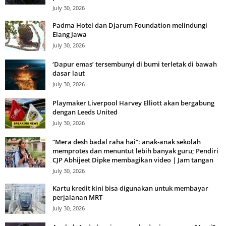
July 30, 2026
Padma Hotel dan Djarum Foundation melindungi
Elang Jawa
July 30, 2026
‘Dapur emas’ tersembunyi di bumi terletak di bawah
dasar laut
July 30, 2026
Playmaker Liverpool Harvey Elliott akan bergabung
dengan Leeds United
July 30, 2026
“Mera desh badal raha hai”: anak-anak sekolah
memprotes dan menuntut lebih banyak guru; Pendiri
CJP Abhijeet Dipke membagikan video | Jam tangan
July 30, 2026
Kartu kredit kini bisa digunakan untuk membayar
perjalanan MRT
July 30, 2026