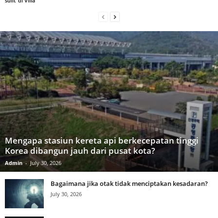
sulit’ di Villa
Mengapa stasiun kereta api berkecepatan tinggi
Korea dibangun jauh dari pusat kota?
Admin
-
July 30, 2026
Bagaimana jika otak tidak menciptakan kesadaran?
July 30, 2026