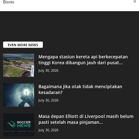
0
Bisnis
EVEN MORE NEWS
Mengapa stasiun kereta api berkecepatan
tinggi Korea dibangun jauh dari pusat...
July 30, 2026
Bagaimana jika otak tidak menciptakan
kesadaran?
July 30, 2026
Masa depan Elliott di Liverpool masih belum
pasti setelah masa pinjaman...
July 30, 2026