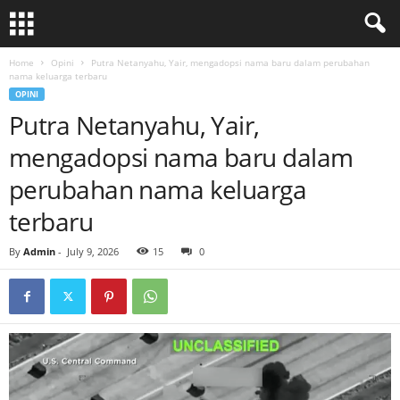
Home
Opini
Putra Netanyahu, Yair, mengadopsi nama baru dalam perubahan
nama keluarga terbaru
OPINI
Putra Netanyahu, Yair,
mengadopsi nama baru dalam
perubahan nama keluarga
terbaru
By
Admin
-
July 9, 2026
15
0