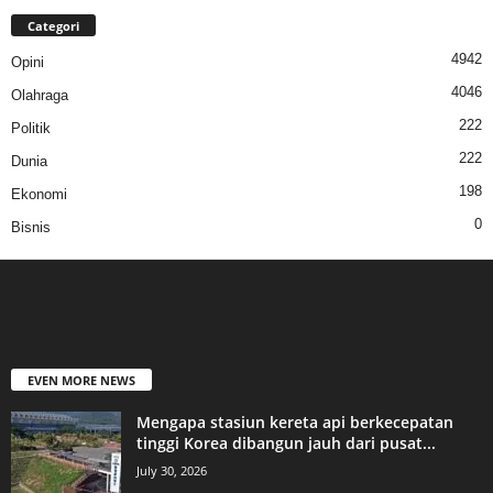
Categori
4942
Opini
4046
Olahraga
222
Politik
222
Dunia
198
Ekonomi
0
Bisnis
EVEN MORE NEWS
Mengapa stasiun kereta api berkecepatan
tinggi Korea dibangun jauh dari pusat...
July 30, 2026