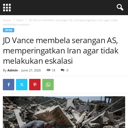
Home
Opini
JD Vance membela serangan AS, memperingatkan Iran agar tidak
melakukan eskalasi
OPINI
JD Vance membela serangan AS,
memperingatkan Iran agar tidak
melakukan eskalasi
By
Admin
-
June 27, 2026
18
0