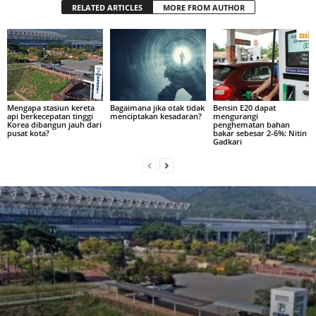
RELATED ARTICLES
MORE FROM AUTHOR
Mengapa stasiun kereta
Bagaimana jika otak tidak
Bensin E20 dapat
api berkecepatan tinggi
menciptakan kesadaran?
mengurangi
Korea dibangun jauh dari
penghematan bahan
pusat kota?
bakar sebesar 2-6%: Nitin
Gadkari